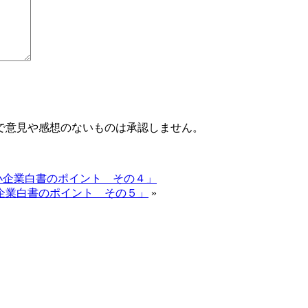
で意見や感想のないものは承認しません。
小企業白書のポイント その４」
小企業白書のポイント その５」
»