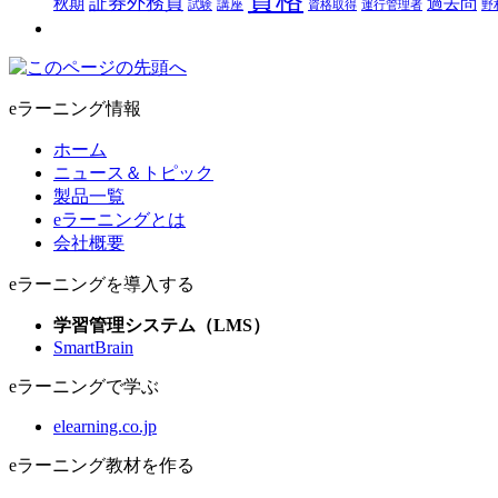
証券外務員
過去問
秋期
講座
試験
資格取得
運行管理者
野
eラーニング情報
ホーム
ニュース＆トピック
製品一覧
eラーニングとは
会社概要
eラーニングを導入する
学習管理システム（LMS）
SmartBrain
eラーニングで学ぶ
elearning.co.jp
eラーニング教材を作る