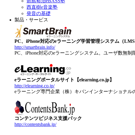
箭島裕治eBASS塾
西直樹e音楽塾
発音の基礎
製品・サービス
PC、iPhone対応のeラーニング学習管理システム（LMS）【
http://smartbrain.info/
PC、iPhone対応のeラーニングシステム。ユーザ数無
eラーニングポータルサイト【elearning.co.jp】
http://elearning.co.jp/
eラーニング専門企業（株）キバンインターナショナル
コンテンツビジネス支援パック
http://contentsbank.jp/