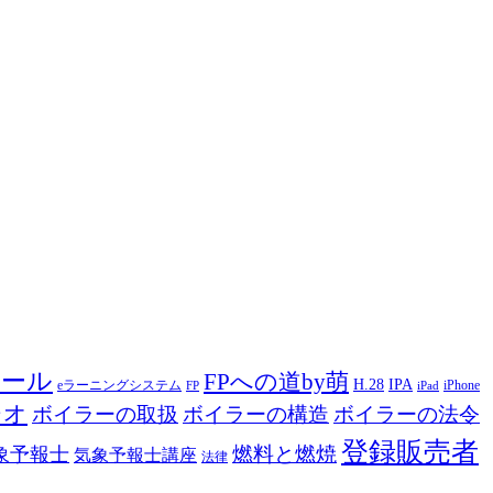
ツール
FPへの道by萌
H.28
IPA
eラーニングシステム
iPhone
FP
iPad
ジオ
ボイラーの取扱
ボイラーの構造
ボイラーの法令
登録販売者
燃料と燃焼
象予報士
気象予報士講座
法律