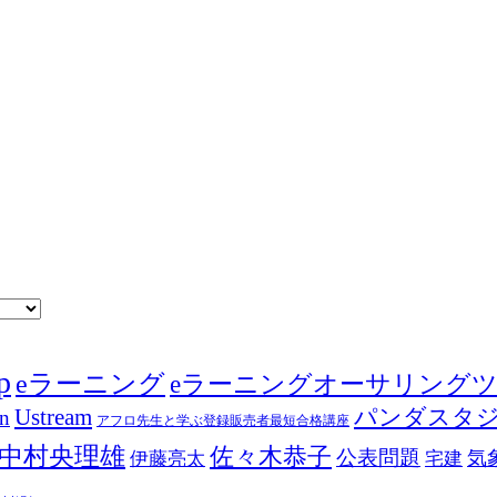
p
eラーニング
eラーニングオーサリング
Ustream
パンダスタ
in
アフロ先生と学ぶ登録販売者最短合格講座
中村央理雄
佐々木恭子
公表問題
伊藤亮太
気
宅建