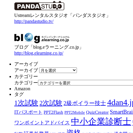
Ustreamレンタルスタジオ「パンダスタジオ」
http://pandastudio.tv/
ブログ「blog.eラーニング.co.jp」
http://blog.elearning.co.jp/
アーカイブ
アーカイブ
カテゴリー
カテゴリー
Amazon
タグ
4dan4.j
1次試験
2次試験
2級ボイラー技士
SmartBra
ITパスポート
PPT2Flash
QuizCreator
PPT2Mobile
中小企業診断士
ワンポイントアドバイス
資格