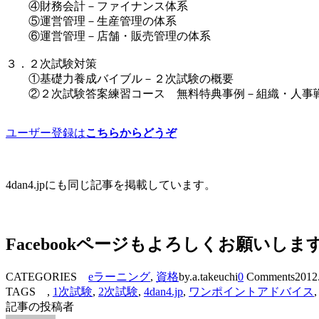
④財務会計－ファイナンス体系
⑤運営管理－生産管理の体系
⑥運営管理－店舗・販売管理の体系
３．２次試験対策
①基礎力養成バイブル－２次試験の概要
②２次試験答案練習コース 無料特典事例－組織・人事
ユーザー登録は
こちらからどうぞ
4dan4.jpにも同じ記事を掲載しています。
Facebookページもよろしくお願いしま
CATEGORIES
eラーニング
,
資格
by.a.takeuchi
0
Comments
2012
TAGS ,
1次試験
,
2次試験
,
4dan4.jp
,
ワンポイントアドバイス
記事の投稿者