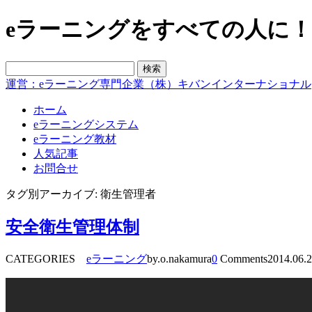
eラーニングをすべての人に！blo
運営：eラーニング専門企業（株）キバンインターナショナル
ホーム
eラーニングシステム
eラーニング教材
人気記事
お問合せ
タグ別アーカイブ: 衛生管理者
安全衛生管理体制
CATEGORIES
eラーニング
by.o.nakamura
0
Comments
2014.06.