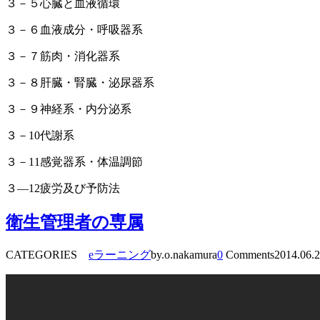
３－５心臓と血液循環
３－６血液成分・呼吸器系
３－７筋肉・消化器系
３－８肝臓・腎臓・泌尿器系
３－９神経系・内分泌系
３－10代謝系
３－11感覚器系・体温調節
３―12疲労及び予防法
衛生管理者の専属
CATEGORIES
eラーニング
by.o.nakamura
0
Comments
2014.06.