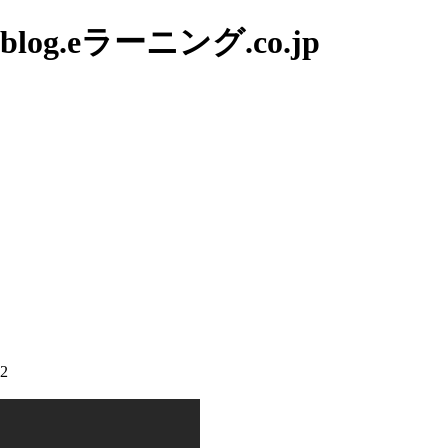
g.eラーニング.co.jp
22