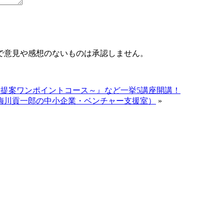
で意見や感想のないものは承認しません。
技術提案ワンポイントコース～』など一挙5講座開講！
梅川貢一郎の中小企業・ベンチャー支援室）
»