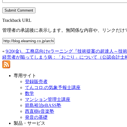
Trackback URL
管理者の承認後に表示します。無関係な内容や、リンクだけ
«
9/20(金)、工務店向けeラーニング『技術提案の超達人～
経営者が陥ってしまう病：「おごり」について（公認会計士
専用サイト
登録販売者
てんコロ.の気象予報士講座
数学
マンション管理士講座
箭島裕治eBASS塾
西直樹e音楽塾
発音の基礎
製品・サービス