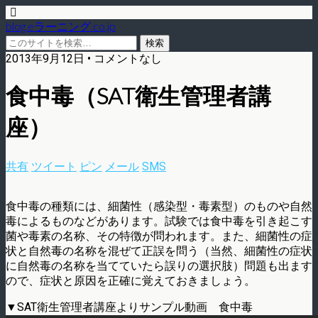
blog.eラーニング.co.jp
2013年9月12日 • コメントなし
食中毒（SAT衛生管理者講
座）
共有
ツイート
ピン
メール
SMS
食中毒の種類には、細菌性（感染型・毒素型）のものや自然
毒によるものなどがあります。試験では食中毒を引き起こす
菌や毒素の名称、その特徴が問われます。また、細菌性の症
状と自然毒の名称を混ぜて正誤を問う（当然、細菌性の症状
に自然毒の名称を当てていたら誤りの選択肢）問題も出ます
ので、症状と原因を正確に覚えておきましょう。
▼SAT衛生管理者講座よりサンプル動画 食中毒