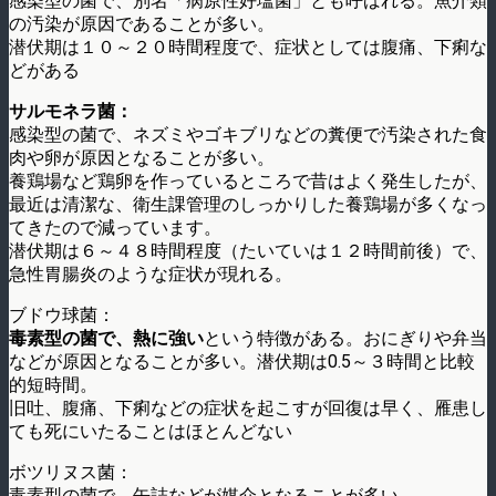
感染型の菌で、別名「病原性好塩菌」とも呼ばれる。魚介類
の汚染が原因であることが多い。
潜伏期は１０～２０時間程度で、症状としては腹痛、下痢な
どがある
サルモネラ菌：
感染型の菌で、ネズミやゴキブリなどの糞便で汚染された食
肉や卵が原因となることが多い。
養鶏場など鶏卵を作っているところで昔はよく発生したが、
最近は清潔な、衛生課管理のしっかりした養鶏場が多くなっ
てきたので減っています。
潜伏期は６～４８時間程度（たいていは１２時間前後）で、
急性胃腸炎のような症状が現れる。
ブドウ球菌：
毒素型の菌で、熱に強い
という特徴がある。おにぎりや弁当
などが原因となることが多い。潜伏期は0.5～３時間と比較
的短時間。
旧吐、腹痛、下痢などの症状を起こすが回復は早く、雁患し
ても死にいたることはほとんどない
ボツリヌス菌：
毒素型の菌で、缶詰などが媒介となることが多い。