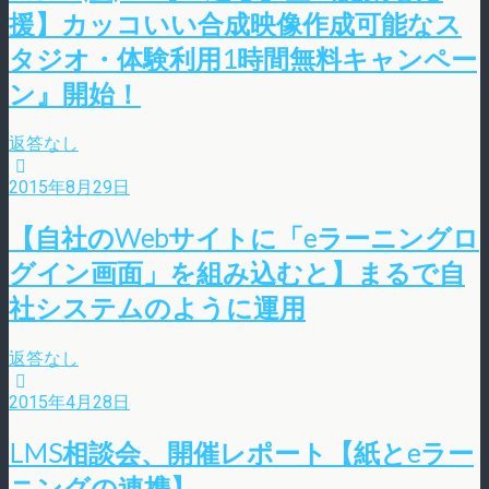
援】カッコいい合成映像作成可能なス
タジオ・体験利用1時間無料キャンペー
ン』開始！
返答なし
2015年8月29日
【自社のWebサイトに「eラーニングロ
グイン画面」を組み込むと】まるで自
社システムのように運用
返答なし
2015年4月28日
LMS相談会、開催レポート【紙とeラー
ニングの連携】