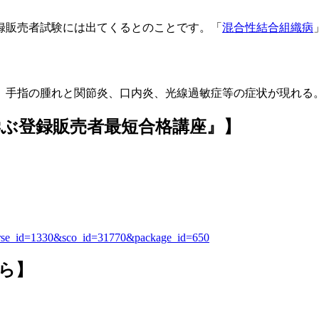
録販売者試験には出てくるとのことです。「
混合性結合組織病
、手指の腫れと関節炎、口内炎、光線過敏症等の症状が現れる
ぶ登録販売者最短合格講座』】
。
&course_id=1330&sco_id=31770&package_id=650
ら】