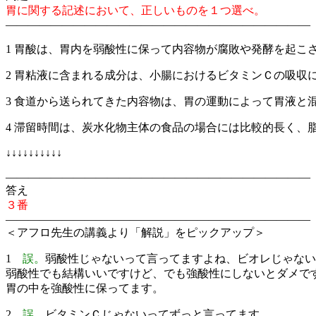
胃に関する記述において、正しいものを１つ選べ。
———————————————————————————
1 胃酸は、胃内を弱酸性に保って内容物が腐敗や発酵を起こ
2 胃粘液に含まれる成分は、小腸におけるビタミンＣの吸収
3 食道から送られてきた内容物は、胃の運動によって胃液と
4 滞留時間は、炭水化物主体の食品の場合には比較的長く、
↓↓↓↓↓↓↓↓↓↓
———————————————————————————
答え
３番
———————————————————————————
＜アフロ先生の講義より「解説」をピックアップ＞
1
誤。
弱酸性じゃないって言ってますよね、ビオレじゃない
弱酸性でも結構いいですけど、でも強酸性にしないとダメで
胃の中を強酸性に保ってます。
2
誤
。ビタミンＣじゃないってずっと言ってます。