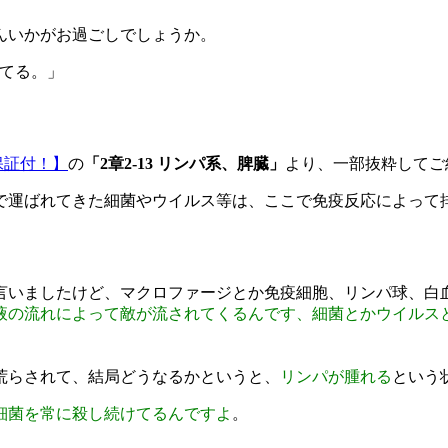
んいかがお過ごしでしょうか。
れてる。」
保証付！】
の
「2章2-13 リンパ系、脾臓」
より、一部抜粋してご
で運ばれてきた細菌やウイルス等は、ここで免疫反応によって
言いましたけど、マクロファージとか免疫細胞、リンパ球、白
液の流れによって敵が流されてくるんです、細菌とかウイルス
荒らされて、結局どうなるかというと、
リンパが腫れる
という
細菌を常に殺し続けてるんですよ
。
。