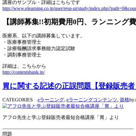
講座のサンプル・詳細はこちらです
http://www.elearning.co.jp/user/resp-ui/study/index.php?path=0
【講師募集!!初期費用0円、ランニング
医療系、以下の講師募集しています。
・医療事務管理士
・診療報酬請求事務能力認定試験
・調剤事務管理士
詳細は、こちらから
http://contentsbank.jp/
胃に関する記述の正誤問題【登録販売者
CATEGORIES
eラーニング
,
eラーニングコンテンツ
,
資格
by.
アフロ先生と学ぶ登録販売者最短合格講座「胃」より
———————————————————————————
問題