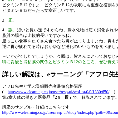
ビタミンＢ12ですよ、ビタミンＢ12の吸収にも重要な役割を
ビタミンＢ12だったら文章正しいです。
3
正
。
4
誤
。短いと長い逆ですからね、炭水化物は短く消化されや
脂質の場合は比較的長いですからね。
脂っこい食事をたくさん食べたら胃が止まりますよね、胃も
逆に胃が疲れてる時はおかゆなど消化のいいものを食べまし
～いかがでしたでしょうか。今回は、皆さんにとっておなじ
特に胃酸と胃粘膜の関係とビタミンＢ12のところ、ぜひ覚え
詳しい解説は、eラーニング「アフロ先
アフロ先生と学ぶ登録販売者最短合格講座
(
http://www.elearning.co.jp/user/resp-ui/scoList/0/0/1330/650/
）
第2章人体の働きと医薬品
「2-8 胃」
で、解説されています
講座のサンプル・詳細はこちらです
http://www.elearning.co.jp/user/resp-ui/study/index.php?path=0