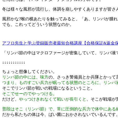
冬は様々な風邪が流行し、体調を崩しやすくありますが皆さ
風邪かな?喉の横あたりを触ってみると、「あ、リンパが腫
でも、これってどういう状態なのか。
アフロ先生と学ぶ登録販売者最短合格講座【合格保証&返金
「リンパ節の中はマクロファージが密集していて、リンパ液
↓↓↓↓↓↓↓↓↓↓↓
ちょっと想像してください。
リンパ節の中には、味方
の、さっき警備員とか兵隊とかって
つまり、ものすごい兵力が眠ってる状態のところに、リンパ
そこでリンパ節が戦いの戦場になるということ。
そこでせーのでやっつける。
だけど、
やっつけきれなくて戦いが長引くと
、そこが戦場が
普段はそこ（リンパ節）で、常に圧倒的な兵力で体中にある
だから私たちの体は今、ばい菌におかされないでいるんです