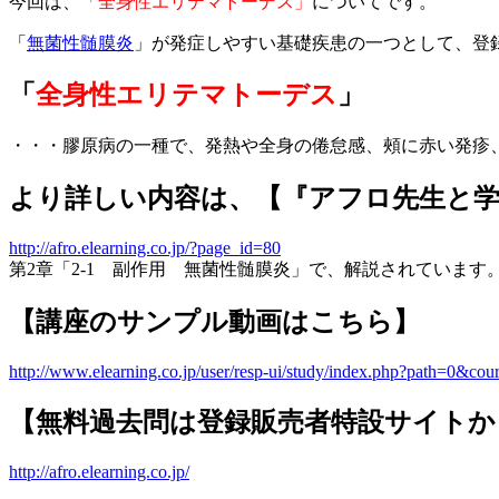
今回は、
「全身性エリテマトーデス」
についてです。
「
無菌性髄膜炎
」が発症しやすい基礎疾患の一つとして、登
「
全身性エリテマトーデス
」
・・・膠原病の一種で、発熱や全身の倦怠感、頰に赤い発疹
より詳しい内容は、【『アフロ先生と学
http://afro.elearning.co.jp/?page_id=80
第2章「2-1 副作用 無菌性髄膜炎」で、解説されています
【講座のサンプル動画はこちら】
http://www.elearning.co.jp/user/resp-ui/study/index.php?path=0
【無料過去問は登録販売者特設サイトか
http://afro.elearning.co.jp/