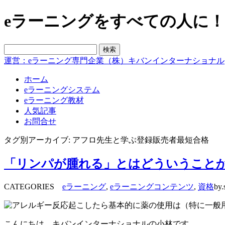
eラーニングをすべての人に！blo
運営：eラーニング専門企業（株）キバンインターナショナル
ホーム
eラーニングシステム
eラーニング教材
人気記事
お問合せ
タグ別アーカイブ: アフロ先生と学ぶ登録販売者最短合格
「リンパが腫れる」とはどういうことか
CATEGORIES
eラーニング
,
eラーニングコンテンツ
,
資格
by.
こんにちは、キバンインターナショナルの小林です。