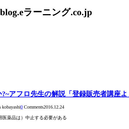
g.eラーニング.co.jp
?~アフロ先生の解説「登録販売者講座よ
s kobayashi
0
Comments
2016.12.24