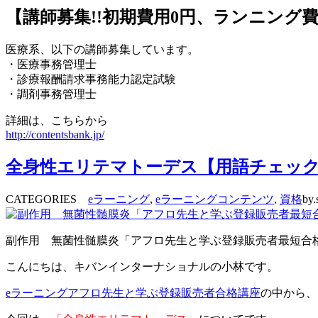
【講師募集!!初期費用0円、ランニング
医療系、以下の講師募集しています。
・医療事務管理士
・診療報酬請求事務能力認定試験
・調剤事務管理士
詳細は、こちらから
http://contentsbank.jp/
全身性エリテマトーデス【用語チェッ
CATEGORIES
eラーニング
,
eラーニングコンテンツ
,
資格
by.
副作用 無菌性髄膜炎「アフロ先生と学ぶ登録販売者最短合
こんにちは、キバンインターナショナルの小林です。
eラーニングアフロ先生と学ぶ登録販売者合格講座
の中から、