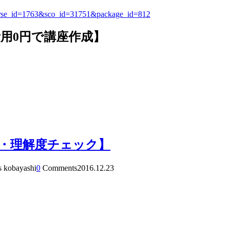
&course_id=1763&sco_id=31751&package_id=812
費用0円で講座作成】
・理解度チェック】
s kobayashi
0
Comments
2016.12.23