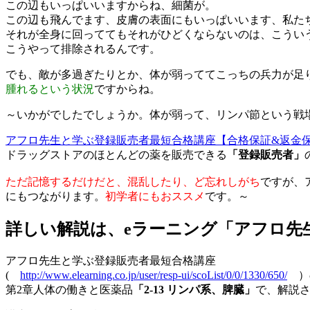
この辺もいっぱいいますからね、細菌が。
この辺も飛んでます、皮膚の表面にもいっぱいいます、私た
それが全身に回っててもそれがひどくならないのは、こうい
こうやって排除されるんです。
でも、敵が多過ぎたりとか、体が弱っててこっちの兵力が足
腫れるという状況
ですからね。
～いかがでしたでしょうか。体が弱って、リンパ節という戦
アフロ先生と学ぶ登録販売者最短合格講座【合格保証&返金
ドラッグストアのほとんどの薬を販売できる
「登録販売者」
ただ記憶するだけだと、混乱したり、ど忘れしがち
ですが、
にもつながります。
初学者にもおススメ
です。～
詳しい解説は、eラーニング「アフロ先
アフロ先生と学ぶ登録販売者最短合格講座
(
http://www.elearning.co.jp/user/resp-ui/scoList/0/0/1330/650/
）
第2章人体の働きと医薬品
「2-13 リンパ系、脾臓」
で、解説