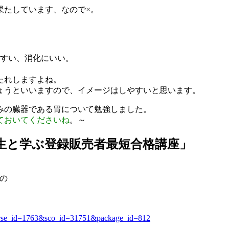
果たしています、なので×。
すい、消化にいい。
たれしますよね。
ょうといいますので、イメージはしやすいと思います。
みの臓器である胃について勉強しました。
ておいてくださいね
。～
生と学ぶ登録販売者最短合格講座」
の
。
&course_id=1763&sco_id=31751&package_id=812