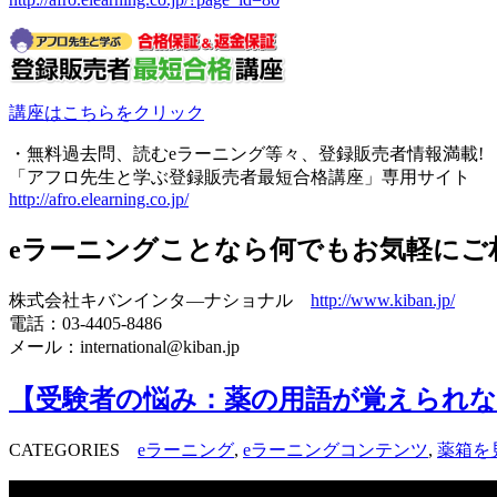
講座はこちらをクリック
・無料過去問、読むeラーニング等々、登録販売者情報満載!
「アフロ先生と学ぶ登録販売者最短合格講座」専用サイト
http://afro.elearning.co.jp/
eラーニングことなら何でもお気軽にご
株式会社キバンインタ―ナショナル
http://www.kiban.jp/
電話：03-4405-8486
メール：international@kiban.jp
【受験者の悩み：薬の用語が覚えられな
CATEGORIES
eラーニング
,
eラーニングコンテンツ
,
薬箱を