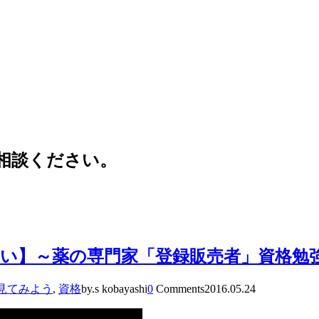
相談ください。
い】～薬の専門家「登録販売者」資格勉
見てみよう
,
資格
by.s kobayashi
0
Comments
2016.05.24