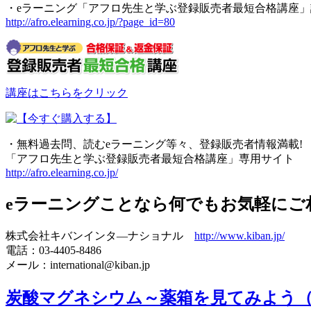
・eラーニング「アフロ先生と学ぶ登録販売者最短合格講座
http://afro.elearning.co.jp/?page_id=80
講座はこちらをクリック
・無料過去問、読むeラーニング等々、登録販売者情報満載!
「アフロ先生と学ぶ登録販売者最短合格講座」専用サイト
http://afro.elearning.co.jp/
eラーニングことなら何でもお気軽にご
株式会社キバンインタ―ナショナル
http://www.kiban.jp/
電話：03-4405-8486
メール：international@kiban.jp
炭酸マグネシウム～薬箱を見てみよう（