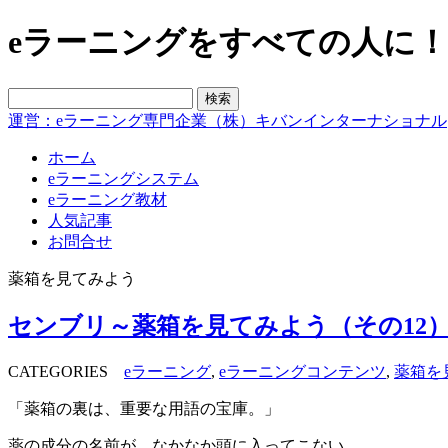
eラーニングをすべての人に！blo
運営：eラーニング専門企業（株）キバンインターナショナル
ホーム
eラーニングシステム
eラーニング教材
人気記事
お問合せ
薬箱を見てみよう
センブリ～薬箱を見てみよう（その12
CATEGORIES
eラーニング
,
eラーニングコンテンツ
,
薬箱を
「薬箱の裏は、重要な用語の宝庫。」
薬の成分の名前が、なかなか頭に入ってこない。