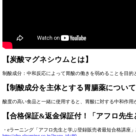
【炭酸マグネシウムとは】
制酸成分：中和反応によって胃酸の働きを弱めることを目的
【制酸成分を主体とする胃腸薬について
酸度の高い食品と一緒に使用すると、胃酸に対する中和作用
【合格保証&返金保証付！「アフロ先生
・eラーニング「アフロ先生と学ぶ登録販売者最短合格講座
http://afro.elearning.co.jp/?page_id=80