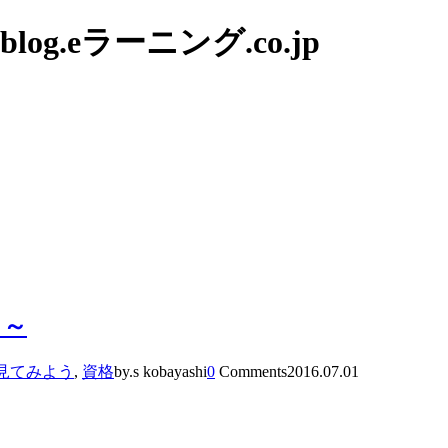
g.eラーニング.co.jp
）～
見てみよう
,
資格
by.s kobayashi
0
Comments
2016.07.01