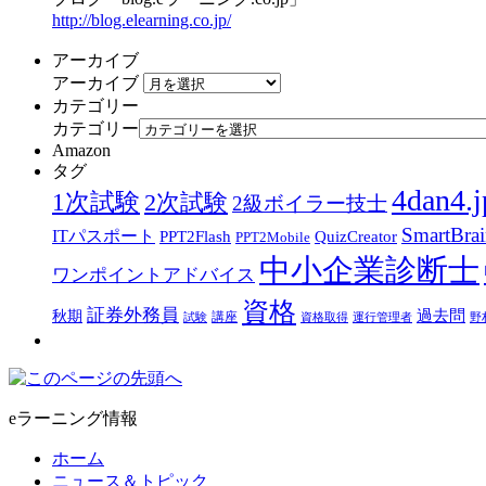
http://blog.elearning.co.jp/
アーカイブ
アーカイブ
カテゴリー
カテゴリー
Amazon
タグ
4dan4.j
1次試験
2次試験
2級ボイラー技士
SmartBra
ITパスポート
PPT2Flash
QuizCreator
PPT2Mobile
中小企業診断士
ワンポイントアドバイス
資格
証券外務員
過去問
秋期
講座
試験
資格取得
運行管理者
野
eラーニング情報
ホーム
ニュース＆トピック