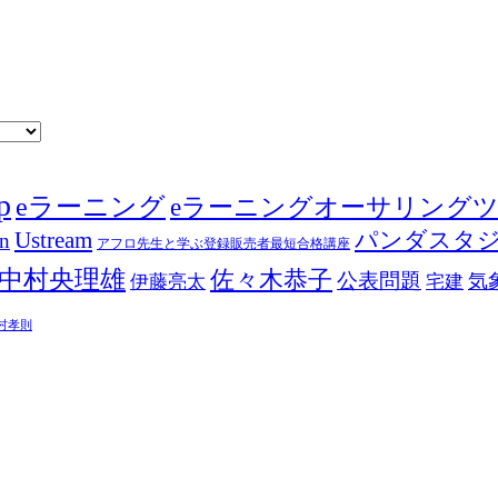
p
eラーニング
eラーニングオーサリング
Ustream
パンダスタ
in
アフロ先生と学ぶ登録販売者最短合格講座
中村央理雄
佐々木恭子
公表問題
伊藤亮太
気
宅建
村孝則