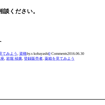
相談ください。
す
見てみよう
,
資格
by.s kobayashi
0
Comments
2016.06.30
講座
,
岩堀 禎廣
,
登録販売者
,
薬箱を見てみよう