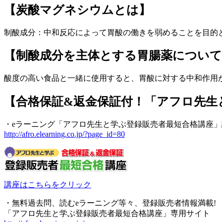
【炭酸マグネシウムとは】
制酸成分：中和反応によって胃酸の働きを弱めることを目的
【制酸成分を主体とする胃腸薬について
酸度の高い食品と一緒に使用すると、胃酸に対する中和作用
【合格保証&返金保証付！「アフロ先生
・eラーニング「アフロ先生と学ぶ登録販売者最短合格講座
http://afro.elearning.co.jp/?page_id=80
講座はこちらをクリック
・無料過去問、読むeラーニング等々、登録販売者情報満載!
「アフロ先生と学ぶ登録販売者最短合格講座」専用サイト