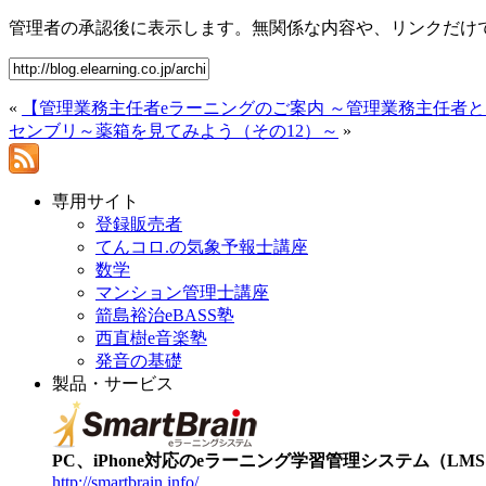
管理者の承認後に表示します。無関係な内容や、リンクだけ
«
【管理業務主任者eラーニングのご案内 ～管理業務主任者と
センブリ～薬箱を見てみよう（その12）～
»
専用サイト
登録販売者
てんコロ.の気象予報士講座
数学
マンション管理士講座
箭島裕治eBASS塾
西直樹e音楽塾
発音の基礎
製品・サービス
PC、iPhone対応のeラーニング学習管理システム（LMS）【
http://smartbrain.info/