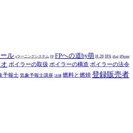
ツール
FPへの道by萌
H.28
IPA
eラーニングシステム
iPhone
FP
iPad
ジオ
ボイラーの取扱
ボイラーの構造
ボイラーの法令
登録販売者
燃料と燃焼
象予報士
気象予報士講座
法律