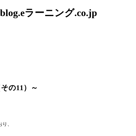
g.eラーニング.co.jp
その11）～
おり、