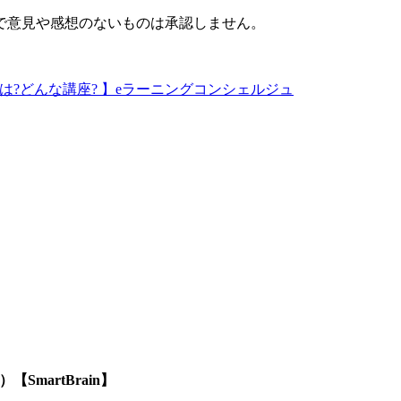
で意見や感想のないものは承認しません。
は?どんな講座? 】eラーニングコンシェルジュ
SmartBrain】