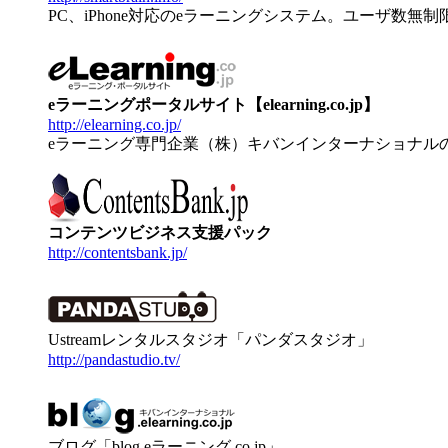
PC、iPhone対応のeラーニングシステム。ユーザ数無
eラーニングポータルサイト【elearning.co.jp】
http://elearning.co.jp/
eラーニング専門企業（株）キバンインターナショナル
コンテンツビジネス支援パック
http://contentsbank.jp/
Ustreamレンタルスタジオ「パンダスタジオ」
http://pandastudio.tv/
ブログ「blog.eラーニング.co.jp」