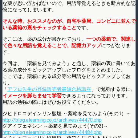
な薬が思い浮かばないので、用語等覚えるときも断片的な記
憶になってしまいます。
そんな時、おススメなのが、自宅や薬局、コンビニに並んで
いる薬箱の裏をチェックすること
です。
そこには、薬の成分が書かれており、
一つの薬箱で、関連し
て色々な用語を覚えることで、記憶力アップ
につがなりま
す。
今回は、「薬箱を見てみよう」と題し、薬箱の裏に書いてあ
る薬の成分をピックアップしたブログをまとめました。
ここでは、薬箱にある成分等の用語をピックアップしてお
り、
「
アフロ先生の登録販売者最短合格講座
」で勉強する際に、
イメージを膨らませて学習
できるようになっております。
用語の勉強の際にはぜひお役立てください。
ジヒドロコデインリン酸塩 ～薬箱を見てみよう(その1）～
http://blog.elearning.co.jp/archives/44470.php
グアイフェネシン ～薬箱を見てみよう(その2)～
http://blog.elearning.co.jp/archives/44484.php