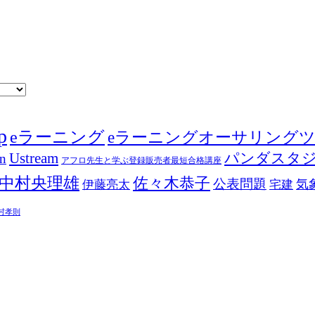
p
eラーニング
eラーニングオーサリング
Ustream
パンダスタ
in
アフロ先生と学ぶ登録販売者最短合格講座
中村央理雄
佐々木恭子
公表問題
伊藤亮太
気
宅建
村孝則