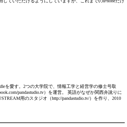
用していただけるようにしていますが、これまでのiPhoneだけ
d、kindleを愛す。2つの大学院で、情報工学と経営学の修士号取
.com/pandastudio.tv）を運営。 英語がなぜか関西弁訛りに
スタジオ（http://pandastudio.tv/）を作り、2010