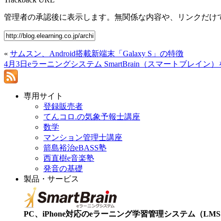
管理者の承認後に表示します。無関係な内容や、リンクだけ
«
サムスン、Android搭載新端末「Galaxy S」の特徴
4月3日eラーニングシステム SmartBrain（スマートブレイン
専用サイト
登録販売者
てんコロ.の気象予報士講座
数学
マンション管理士講座
箭島裕治eBASS塾
西直樹e音楽塾
発音の基礎
製品・サービス
PC、iPhone対応のeラーニング学習管理システム（LMS）【