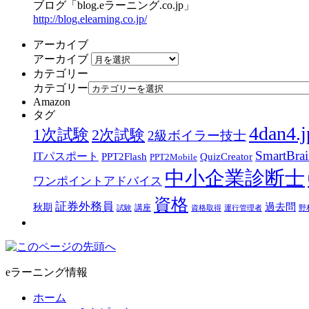
ブログ「blog.eラーニング.co.jp」
http://blog.elearning.co.jp/
アーカイブ
アーカイブ
カテゴリー
カテゴリー
Amazon
タグ
4dan4.j
1次試験
2次試験
2級ボイラー技士
SmartBra
ITパスポート
PPT2Flash
QuizCreator
PPT2Mobile
中小企業診断士
ワンポイントアドバイス
資格
証券外務員
過去問
秋期
講座
試験
資格取得
運行管理者
野
eラーニング情報
ホーム