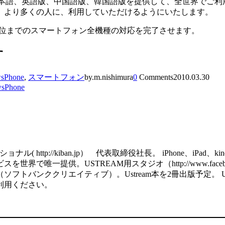
）は、日本語、英語版、中国語版、韓国語版を提供して、全世界でご利
させることで、より多くの人に、利用していただけるようにいたします。
シェア4位までのスマートフォン全機種の対応を完了させます。
す
sPhone
,
スマートフォン
by.m.nishimura
0
Comments
2010.03.30
sPhone
http://kiban.jp） 代表取締役社長。 iPhone、iPa
で唯一提供。USTREAM用スタジオ（http://www.facebook
ククリエイティブ）。Ustream本を2冊出版予定。 USTREAM用の
利用ください。