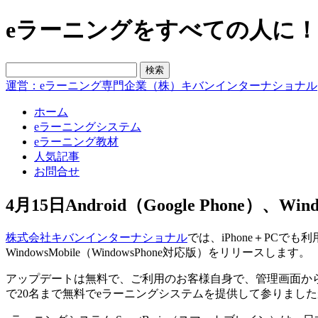
eラーニングをすべての人に！blo
運営：eラーニング専門企業（株）キバンインターナショナル
ホーム
eラーニングシステム
eラーニング教材
人気記事
お問合せ
4月15日Android（Google Phone
株式会社キバンインターナショナル
では、iPhone＋PCでも
WindowsMobile（WindowsPhone対応版）をリリースします。
アップデートは無料で、ご利用のお客様自身で、管理画面からアップ
で20名まで無料でeラーニングシステムを提供して参りまし