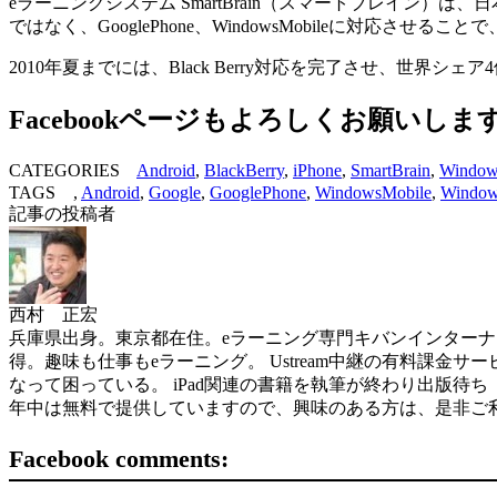
eラーニングシステム SmartBrain（スマートブレイン
ではなく、GooglePhone、WindowsMobileに対応
2010年夏までには、Black Berry対応を完了させ、世界
Facebookページもよろしくお願いしま
CATEGORIES
Android
,
BlackBerry
,
iPhone
,
SmartBrain
,
Window
TAGS ,
Android
,
Google
,
GooglePhone
,
WindowsMobile
,
Window
記事の投稿者
西村 正宏
兵庫県出身。東京都在住。eラーニング専門キバンインターナショナル( 
得。趣味も仕事もeラーニング。 Ustream中継の有料課金サービスを世界
なって困っている。 iPad関連の書籍を執筆が終わり出版待ち（ソフトバン
年中は無料で提供していますので、興味のある方は、是非ご
Facebook comments: