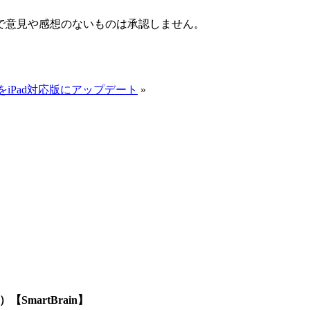
で意見や感想のないものは承認しません。
）をiPad対応版にアップデート
»
SmartBrain】