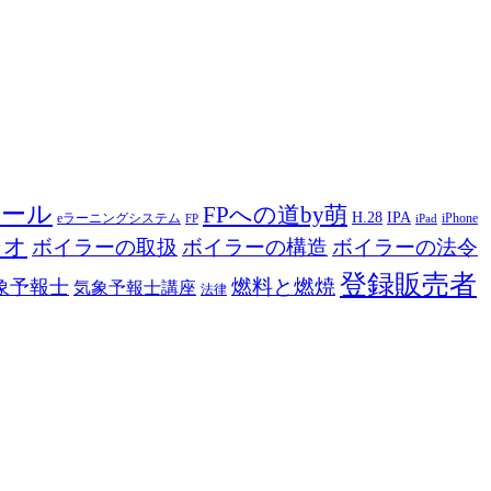
ツール
FPへの道by萌
H.28
IPA
eラーニングシステム
iPhone
FP
iPad
ジオ
ボイラーの取扱
ボイラーの構造
ボイラーの法令
登録販売者
燃料と燃焼
象予報士
気象予報士講座
法律