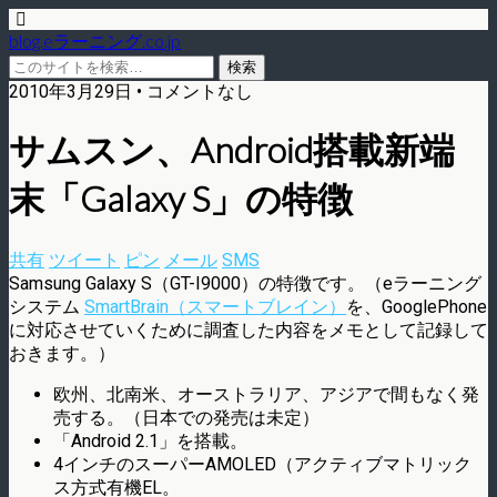
blog.eラーニング.co.jp
2010年3月29日 • コメントなし
サムスン、Android搭載新端
末「Galaxy S」の特徴
共有
ツイート
ピン
メール
SMS
Samsung Galaxy S（GT-I9000）の特徴です。（eラーニング
システム
SmartBrain（スマートブレイン）
を、GooglePhone
に対応させていくために調査した内容をメモとして記録して
おきます。）
欧州、北南米、オーストラリア、アジアで間もなく発
売する。（日本での発売は未定）
「Android 2.1」を搭載。
4インチのスーパーAMOLED（アクティブマトリック
ス方式有機EL。