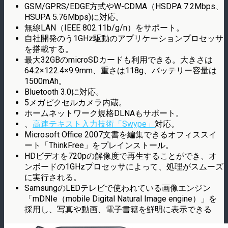
GSM/GPRS/EDGE方式やW-CDMA（HSDPA 7.2Mbps、
HSUPA 5.76Mbps)に対応。
無線LAN（IEEE 802.11b/g/n）をサポート。
自社開発のう1GHz駆動のアプリケーションプロセッサ
を搭載する。
最大32GBのmicroSDカードも利用できる。大きさは
64.2×122.4×9.9mm、重さは118g、バッテリー容量は
1500mAh。
Bluetooth 3.0に対応。
5メガピクセルカメラ内蔵。
ホームネットワーク規格DLNAもサポート。
、
高速テキスト入力技術「Swype」
対応。
Microsoft Office 2007文書を編集できるオフィススイ
ート「ThinkFree」をプレインストール。
HDビデオを720pの解像度で再生することができ、オ
ンボードの1GHzプロセッサによって、処理がスムーズ
に実行される。
SamsungのLEDテレビで使われている画像エンジン
「mDNIe（mobile Digital Natural Image engine）」を
採用し、写真や動画、電子書籍を鮮明に表示できる