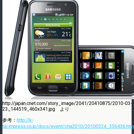
http://japan.cnet.com/story_image/2041/20410875/2010-03-
23_144519_460x341.jpg より
参考：
http://k-
tai.impress.co.jp/docs/event/ctia2010/20100324_356436.htm