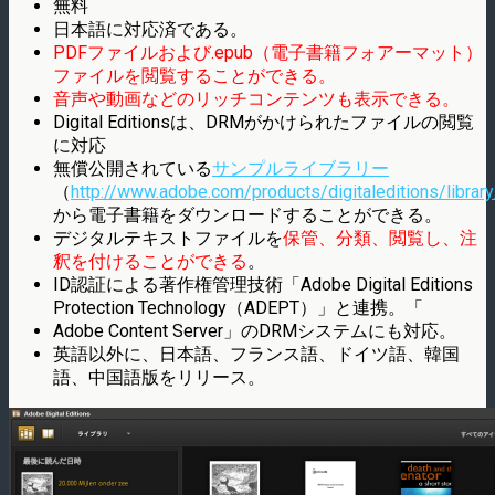
無料
日本語に対応済である。
PDFファイルおよび.epub（電子書籍フォアーマット）
ファイルを閲覧することができる。
音声や動画などのリッチコンテンツも表示できる。
Digital Editionsは、DRMがかけられたファイルの閲覧
に対応
無償公開されている
サンプルライブラリー
（
http://www.adobe.com/products/digitaleditions/library
から電子書籍をダウンロードすることができる。
デジタルテキストファイルを
保管、分類、閲覧し、注
釈を付けることができる
。
ID認証による著作権管理技術「Adobe Digital Editions
Protection Technology（ADEPT）」と連携。「
Adobe Content Server」のDRMシステムにも対応。
英語以外に、日本語、フランス語、ドイツ語、韓国
語、中国語版をリリース。