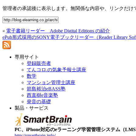
管理者の承認後に表示します。無関係な内容や、リンクだけ
«
電子書籍リーダー Adobe Digital Editions の紹介
ePub形式採用のSONY電子ブックリーダー（Reader Library So
専用サイト
登録販売者
てんコロ.の気象予報士講座
数学
マンション管理士講座
箭島裕治eBASS塾
西直樹e音楽塾
発音の基礎
製品・サービス
PC、iPhone対応のeラーニング学習管理システム（LMS）【
http://smartbrain.info/