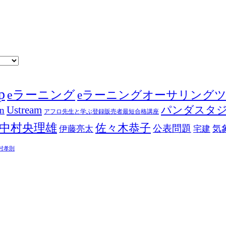
p
eラーニング
eラーニングオーサリング
Ustream
パンダスタ
in
アフロ先生と学ぶ登録販売者最短合格講座
中村央理雄
佐々木恭子
公表問題
伊藤亮太
気
宅建
村孝則