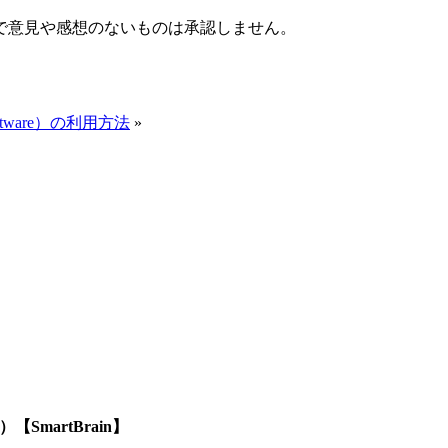
で意見や感想のないものは承認しません。
ftware）の利用方法
»
SmartBrain】