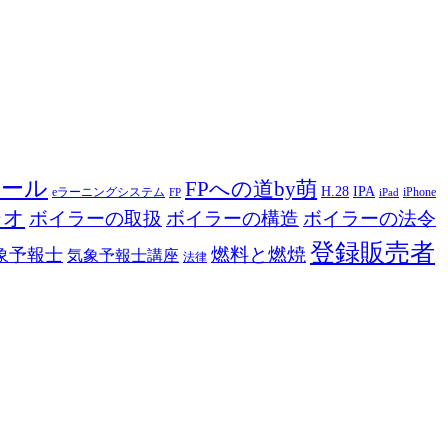
ツール
FPへの道by萌
H.28
IPA
eラーニングシステム
iPhone
FP
iPad
ジオ
ボイラーの取扱
ボイラーの構造
ボイラーの法令
登録販売者
燃料と燃焼
象予報士
気象予報士講座
法律