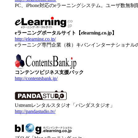
PC、iPhone対応のeラーニングシステム。ユーザ数無
eラーニングポータルサイト【elearning.co.jp】
http://elearning.co.jp/
eラーニング専門企業（株）キバンインターナショナル
コンテンツビジネス支援パック
http://contentsbank.jp/
Ustreamレンタルスタジオ「パンダスタジオ」
http://pandastudio.tv/