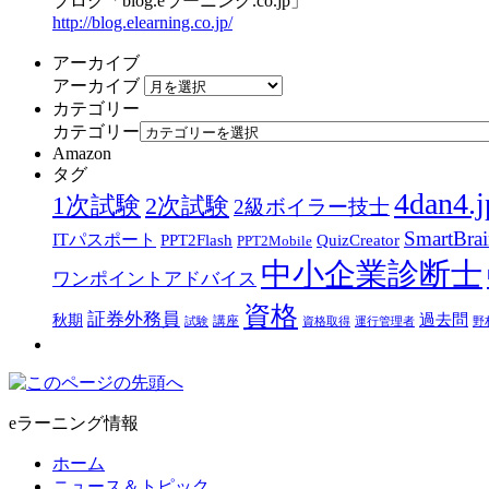
ブログ「blog.eラーニング.co.jp」
http://blog.elearning.co.jp/
アーカイブ
アーカイブ
カテゴリー
カテゴリー
Amazon
タグ
4dan4.j
1次試験
2次試験
2級ボイラー技士
SmartBra
ITパスポート
PPT2Flash
QuizCreator
PPT2Mobile
中小企業診断士
ワンポイントアドバイス
資格
証券外務員
過去問
秋期
講座
試験
資格取得
運行管理者
野
eラーニング情報
ホーム
ニュース＆トピック