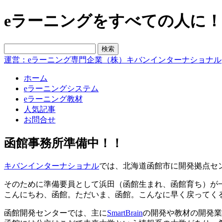
eラーニングをすべての人に！blo
運営：eラーニング専門企業（株）キバンインターナショナル
ホーム
eラーニングシステム
eラーニング教材
人気記事
お問合せ
函館事務所準備中！！
キバンインターナショナル
では、北海道函館市に開発拠点セ
そのために準備要員として浜田（函館生まれ、函館育ち）が
こんにちわ、函館。ただいま、函館。こんなに早く戻ってく
函館開発センターでは、主に
SmartBrain
の開発や教材の開発業