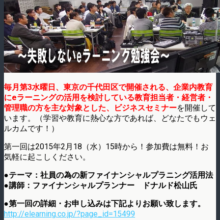
毎月第3水曜日、東京の千代田区で開催される、企業内教育
にeラーニングの活用を検討している教育担当者・経営者・
管理職の方を主な対象とした、ビジネスセミナー
を開催して
います。（学習や教育に熱心な方であれば、どなたでもウェ
ルカムです！）
第一回は2015年2月18（水）15時から！参加費は無料！お
気軽に起こしください。
●テーマ：社員の為の新ファイナンシャルプラニング活用法
●講師：ファイナンシャルプランナー ドナルド松山氏
●第一回の詳細・お申し込みは下記よりお願い致します。
http://elearning.co.jp/?page_id=15499