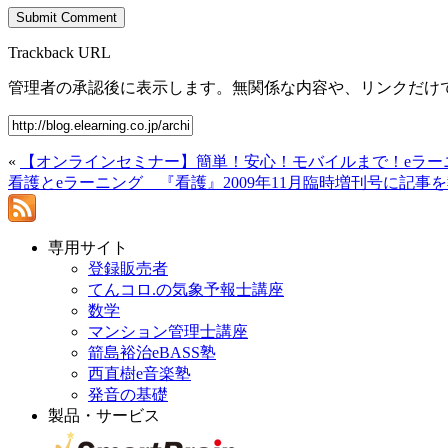
Trackback URL
管理者の承認後に表示します。無関係な内容や、リンクだけ
«
【オンラインセミナー】簡単！安心！モバイルまで！eラーニ
看護とeラーニング 『看護』2009年11月臨時増刊号に記事
専用サイト
登録販売者
てんコロ.の気象予報士講座
数学
マンション管理士講座
箭島裕治eBASS塾
西直樹e音楽塾
発音の基礎
製品・サービス