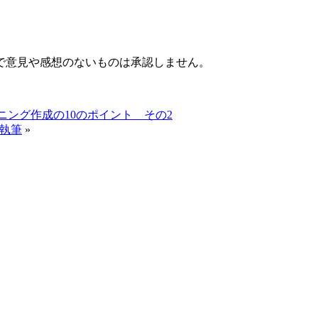
で意見や感想のないものは承認しません。
ング作成の10のポイント その2
を執筆
»