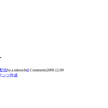
す
配信
by.a.takeuchi
0
Comments
2009.12.09
テンツ作成