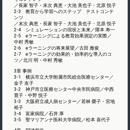
／長家 智子・末次 典恵・大池 美也子・北原 悦子
2-3 教育から学習へのステップ テストコンテ
ンツ
／末次 典恵・長家 智子・大池 美也子・北原 悦子
2-4 シミュレーションの現状と未来／隈本 寿一
2-5 eラーニングによる教育効果測定の実際／
中村 秀敏
2-6 eラーニングの将来展望／古田 雅俊
2-7 eラーニングの効果的・効率的な導入のコ
ツ／北川 明・中村 秀敏
3章 事例
3-1 横浜市立大学附属市民総合医療センター／
金子 友子
3-2 神戸市立医療センター中央市民病院／中西
寛子・中野 悦子
3-3 大阪府立成人病センター／若林 榮子・宮地
裕子
3-4 富家病院／石井 厚
3-5 聖マリアンナ医科大学病院／松本 喜代子