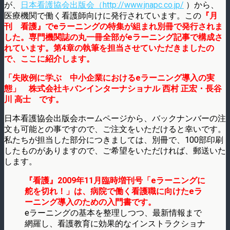
が、
日本看護協会出版会（
http://www.jnapc.co.jp/
）
から、
医療機関で働く看護師向けに発行されています。この
『月
刊 看護』でeラーニングの特集が組まれ別冊で発行されま
した。
専門機関誌の丸一冊全部がeラーニング記事で構成さ
れています。
第4章の執筆を担当させていただきましたの
で、ここに紹介します。
「失敗例に学ぶ 中小企業におけるeラーニング導入の実
態」 株式会社キバンインターナショナル 西村 正宏・長谷
川 高士 です。
日本看護協会出版会ホームページから、バックナンバーの注
文も可能との事ですので、ご注文をいただけると幸いです。
私たちが担当した部分につきましては、別冊で、100部印刷
したものがありますので、ご希望をいただければ、郵送いた
します。
『看護』2009年11月臨時増刊号「eラーニングに
舵を切れ！」は、病院で働く看護職に向けたeラ
ーニング導入のための入門書です。
eラーニングの基本を整理しつつ、最新情報まで
網羅し、看護教育に効果的なインストラクショナ