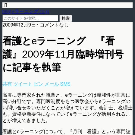
blog.eラーニング.co.jp
2009年12月9日 • コメントなし
看護とeラーニング 『看
護』2009年11月臨時増刊号
に記事を執筆
共有
ツイート
ピン
メール
SMS
高度に専門家された職業と、eラーニングは親和性が非常に
高い分野です。専門医制度をもつ医学会からeラーニングの
お問い合せをいただくことが増えています。会計士、税理士
も、資格更新要件になっていてeラーニングが活用されるこ
とが増えてきました。
看護とeラーニングについて、『月刊 看護』という専門誌