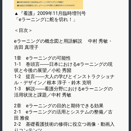
▲『看護』2009年11月臨時増刊号
「eラーニングに舵を切れ！」
＜目次＞
eラーニングの概念図と用語解説 中村 秀敏・
吉田 真理子
1章 eラーニングの可能性
1-1 巻頭言――日本におけるeラーニングの現
状と今後の展望／小松 秀圀
1-2 提言――大人の学びとインストラクショナ
ル・デザイン／根本 淳子・鈴木 克明
1-3 解説――看護分野におけるeラーニングの
活用状況と課題／中村 秀敏
2章 eラーニングの目的と期待できる効果
2-1 eラーニングの活用とシステムの整備／古
田 雅俊
2-2 基礎看護技術の修得に役立つ画像・動画入
りコンテンツ