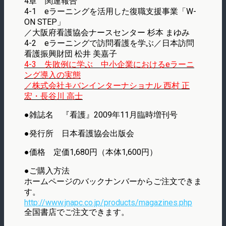
4章 関連報告
4-1 eラーニングを活用した復職支援事業「W-
ON STEP」
／大阪府看護協会ナースセンター 杉本 まゆみ
4-2 eラーニングで訪問看護を学ぶ／日本訪問
看護振興財団 松井 美嘉子
4-3 失敗例に学ぶ 中小企業におけるeラーニ
ング導入の実態
／株式会社キバンインターナショナル 西村 正
宏・長谷川 高士
●雑誌名 『看護』2009年11月臨時増刊号
●発行所 日本看護協会出版会
●価格 定価1,680円（本体1,600円）
●ご購入方法
ホームページのバックナンバーからご注文できま
す。
http://www.jnapc.co.jp/products/magazines.php
全国書店でご注文できます。