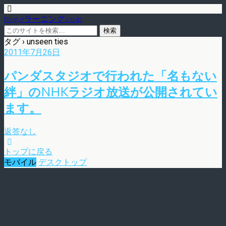
blog.eラーニング.co.jp
タグ › unseen ties
2011年7月26日
パンダスタジオで行われた「名もない
絆」のNHKラジオ放送が公開されてい
ます。
返答なし
トップに戻る
モバイル
デスクトップ