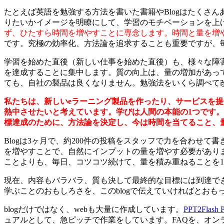
たとえば英語を勉強する方法を書いた書籍やBlogはたくさ
りたいかイメージを明瞭にして、学習のモチベーションを上
ず、ひたすら時間を増やすことに専念します。時間と量を増
です。究極の効率化、方法論を追求することも重要ですが、
学習を始めた直後（新しい仕事を始めた直後）も、様々な障
を達成することに集中します。質の向上は、量の増加があっ
ても、自社の製品は良くなりません。勉強法をいくら調べて
私たちは、新しいeラーニング製品を作ったり、サービスを
熱中させたいと考えています。学びは人間の本能の1つです
標達成のために、方法論を決定し、今は時間を当てること、
Blogは3ヶ月で、約200件の投稿をスタッフで力を合わせ
を増やすことで、自然にインプットの量を増やす必要がありま
ことよりも、毎日、コツコツ続けて、量を積み重ねることを
現在、内容もバラバラ、質も決して最終的な目標には到達で
学ぶことのおもしろさを、このblogで伝えていければとおも
blogだけではなく、webも大量に作成しています。
PPT2Flash P
ュアルとして、急ピッチで作業をしています。FAQを、オンラ