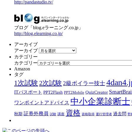
http://pandastudio.tv/
ブログ「blog.eラーニング.co.jp」
http://blog.elearning.co.jp/
アーカイブ
アーカイブ
カテゴリー
カテゴリー
Amazon
タグ
4dan4.j
1次試験
2次試験
2級ボイラー技士
SmartBra
ITパスポート
PPT2Flash
QuizCreator
PPT2Mobile
中小企業診断士
ワンポイントアドバイス
資格
証券外務員
過去問
秋期
講座
試験
資格取得
運行管理者
野