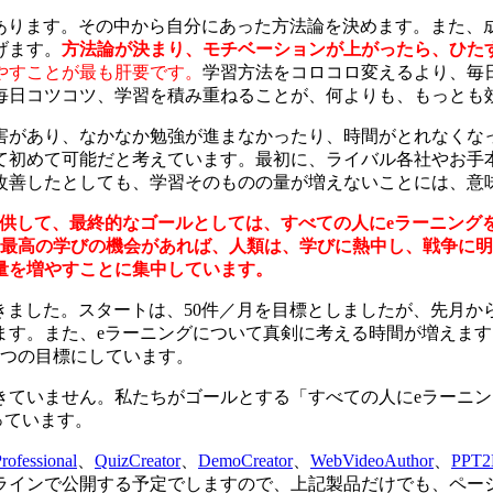
んあります。その中から自分にあった方法論を決めます。また
げます。
方法論が決まり、モチベーションが上がったら、ひた
やすことが最も肝要です。
学習方法をコロコロ変えるより、毎日
毎日コツコツ、学習を積み重ねることが、何よりも、もっとも
害があり、なかなか勉強が進まなかったり、時間がとれなくな
て初めて可能だと考えています。最初に、ライバル各社やお手
改善したとしても、学習そのものの量が増えないことには、意
提供して、最終的なゴールとしては、すべての人にeラーニング
。最高の学びの機会があれば、人類は、学びに熱中し、戦争に
量を増やすことに集中しています。
て書きました。スタートは、50件／月を目標としましたが、先月
す。また、eラーニングについて真剣に考える時間が増えます。
1つの目標にしています。
きていません。私たちがゴールとする「すべての人にeラーニン
っています。
rofessional
、
QuizCreator
、
DemoCreator
、
WebVideoAuthor
、
PPT2
インで公開する予定でしますので、上記製品だけでも、ページ数が