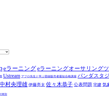
p
eラーニング
eラーニングオーサリング
Ustream
パンダスタ
in
アフロ先生と学ぶ登録販売者最短合格講座
中村央理雄
佐々木恭子
公表問題
伊藤亮太
気
宅建
村孝則