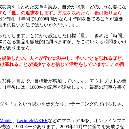
、成功談をまとめた文章を読み、自分が将来、どのような姿にな
すら「量」の追求をします。
方法を決めたら、後は振り返ら
3時間、1年間で1,000時間かならず時間を当てることが重要
効率の良い方法ではないかと思います。
ったりします。とにかく設定した目標「量」、きめた「時間」
本になる製品を徹底的に調べますが、そこにいくら時間をかけ
味がありません。
を提供したい。人々が学びに熱中し、争いごとを忘れるほど、
明け暮れることが減少すると信じて活動をしています。この目
から75件／月まで、目標量が増加しています。アウトプットの量
1年後には、1000件の記事が達成します。最高の記事を書く
グを！」という思いを伝えたり、eラーニングのすばらしさ、
Mobile
、
LectureMAKER
などのマニュアルを、オンラインマニ
、900ページあります。2009年11月中に全てを完成させ