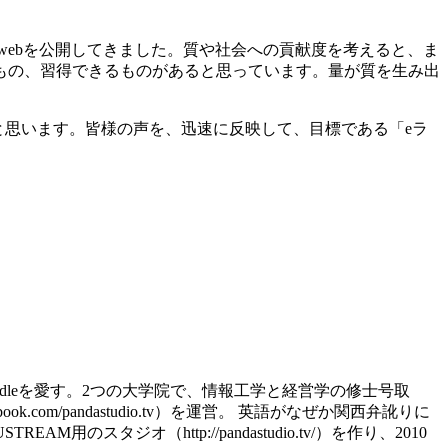
度のwebを公開してきました。質や社会への貢献度を考えると、ま
もの、習得できるものがあると思っています。量が質を生み出
と思います。皆様の声を、迅速に反映して、目標である「eラ
d、kindleを愛す。2つの大学院で、情報工学と経営学の修士号取
.com/pandastudio.tv）を運営。 英語がなぜか関西弁訛りに
スタジオ（http://pandastudio.tv/）を作り、2010