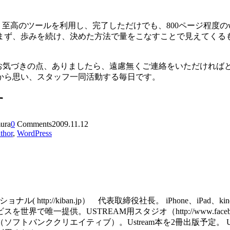
という至高のツールを利用し、完了しただけでも、800ページ程
まず、歩みを続け、決めた方法で量をこなすことで見えてくる
お気づきの点、ありましたら、遠慮無くご連絡をいただければ
から思い、スタッフ一同活動する毎日です。
す
mura
0
Comments
2009.11.12
thor
,
WordPress
http://kiban.jp） 代表取締役社長。 iPhone、iPa
で唯一提供。USTREAM用スタジオ（http://www.facebook
ククリエイティブ）。Ustream本を2冊出版予定。 USTREAM用の