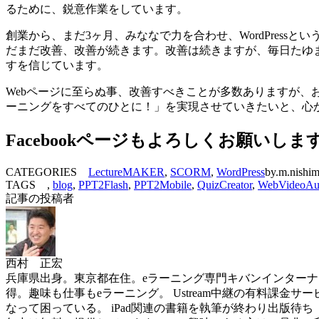
るために、鋭意作業をしています。
創業から、まだ3ヶ月、みななで力を合わせ、WordPress
だまだ改善、改善が続きます。改善は続きますが、毎日たゆ
すを信じています。
Webページに至らぬ事、改善すべきことが多数ありますが、
ーニングをすべてのひとに！」を実現させていきたいと、心
Facebookページもよろしくお願いしま
CATEGORIES
LectureMAKER
,
SCORM
,
WordPress
by.m.nishi
TAGS ,
blog
,
PPT2Flash
,
PPT2Mobile
,
QuizCreator
,
WebVideoAu
記事の投稿者
西村 正宏
兵庫県出身。東京都在住。eラーニング専門キバンインターナショナル( 
得。趣味も仕事もeラーニング。 Ustream中継の有料課金サービスを世界
なって困っている。 iPad関連の書籍を執筆が終わり出版待ち（ソフトバン