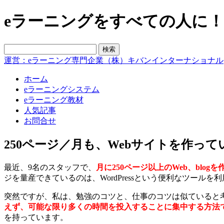
eラーニングをすべての人に！blo
運営：eラーニング専門企業（株）キバンインターナショナル
ホーム
eラーニングシステム
eラーニング教材
人気記事
お問合せ
250ページ／月も、Webサイトを作って
最近、9名のスタッフで、
月に250ページ以上のWeb、blog
ジを量産できているのは、WordPressという便利なツー
突然ですが、私は、勉強のコツと、仕事のコツは似ていると
えず、可能な限り多くの時間を投入することに集中する方法
を持っています。