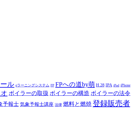
ツール
FPへの道by萌
H.28
IPA
eラーニングシステム
iPhone
FP
iPad
ジオ
ボイラーの取扱
ボイラーの構造
ボイラーの法令
登録販売者
燃料と燃焼
象予報士
気象予報士講座
法律