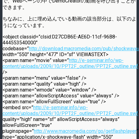
で、Webページの中でDemoCreatorの動画を呼び出すことが
できます。
ちなみに、上に埋め込んでいる動画の該当部分は、以下のよ
うになっています。
<object classid=”clsid:D27CDB6E-AE6D-11cf-96B8-
444553540000″
codebase=”
http://download.macromedia.com/pub/shockwave/
width=”550″ height=”477″ ID=”sf” VIEWASTEXT>
<param name=”movie” value=”
http://e-seminar.info/wp-
content/uploads/2009/10/PPT2F_outline/PPT2F_outline.swf
/>
<param name=”menu” value=”false” />
<param name=”quality” value=”high” />
<param name=”wmode” value=”window” />
<param name=”allowScriptAccess” value=”always” />
<param name=”allowFullScreen” value=”true” />
<embed src=”
http://e-seminar.info/wp-
content/uploads/2009/10/PPT2F_outline/PPT2F_outline.swf
quality=”high” name=”sf” allowScriptAccess=”always”
allowFullScreen=”true”
pluginspage=”
http://www.macromedia.com/go/getflashplayer
”
type=”application/x-shockwave-flash” width=”550″