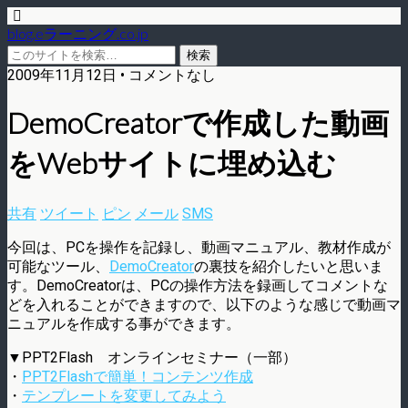
blog.eラーニング.co.jp
2009年11月12日 • コメントなし
DemoCreatorで作成した動画
をWebサイトに埋め込む
共有
ツイート
ピン
メール
SMS
今回は、PCを操作を記録し、動画マニュアル、教材作成が
可能なツール、
DemoCreator
の裏技を紹介したいと思いま
す。DemoCreatorは、PCの操作方法を録画してコメントな
どを入れることができますので、以下のような感じで動画マ
ニュアルを作成する事ができます。
▼PPT2Flash オンラインセミナー（一部）
・
PPT2Flashで簡単！コンテンツ作成
・
テンプレートを変更してみよう