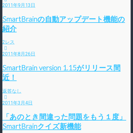
2011年9月13日
SmartBrainの自動アップデート機能の
紹介
2レス
2011年8月26日
SmartBrain version 1.15がリリース間
近！
返答なし
2011年3月4日
「あのとき間違った問題をもう１度」
SmartBrainクイズ新機能