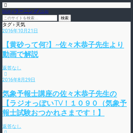
blog.eラーニング.co.jp
タグ › 天気
2016年10月21日
【黄砂って何?】~佐々木恭子先生より
動画で解説
返答なし
2016年8月29日
気象予報士講座の佐々木恭子先生の
【ラジオっぽいTV！１０９０（気象予
報士試験おつかれさまです！】
返答なし