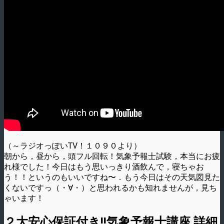
（～ラジオっぽいTV！１０９０より）
朝から，昼から，頭フル回転！気象予報士試験，本当にお疲
れ様でした！今日はもう思いっきり酒飲んで，寝ちゃお
う！！というのもいいですね〜．もう今日はその天気図見た
くないですっ（・∀・）と思われるかも知れませんが，見ち
ゃいます！
２大安心保証付き!!気象予報士講座 詳細