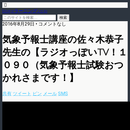
blog.eラーニング.co.jp
2016年8月29日 • コメントなし
気象予報士講座の佐々木恭子
先生の【ラジオっぽいTV！１
０９０（気象予報士試験おつ
かれさまです！】
共有
ツイート
ピン
メール
SMS