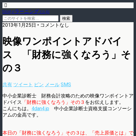
blog.eラーニング.co.jp
2013年1月25日 • コメントなし
映像ワンポイントアドバイ
ス 「財務に強くなろう」そ
の３
共有
ツイート
ピン
メール
SMS
中小企業診断士 財務会計攻略のための映像ワンポイントア
ドバイス
「財務に強くなろう」その３
をお伝えします。
こんにちは。
4dan4.jp
中小企業診断士資格支援コンソーシ
アムの金高です。
本日の「財務に強くなろう」その３は、「売上原価とは」で