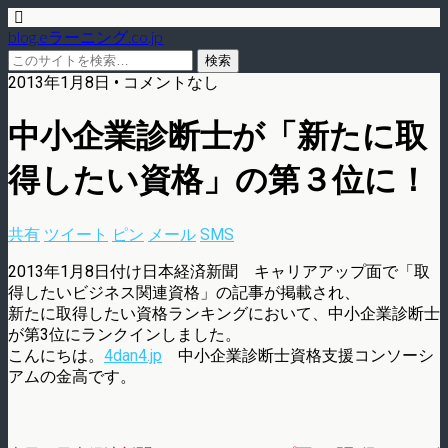
blog.eラーニング.co.jp
2013年1月8日 • コメントなし
中小企業診断士が「新たに取
得したい資格」の第３位に！
共有
ツイート
ピン
メール
SMS
2013年1月8日付け日本経済新聞 キャリアアップ面で「取
得したいビジネス関連資格」の記事が掲載され、
新たに取得したい資格ランキングにおいて、中小企業診断士
が第3位にランクインしました。
こんにちは。
4dan4.jp
中小企業診断士資格支援コンソーシ
アムの金高です。