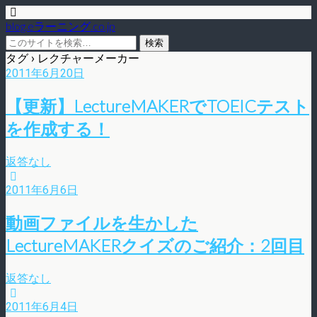
blog.eラーニング.co.jp
タグ › レクチャーメーカー
2011年6月20日
【更新】LectureMAKERでTOEICテスト
を作成する！
返答なし
2011年6月6日
動画ファイルを生かした
LectureMAKERクイズのご紹介：2回目
返答なし
2011年6月4日