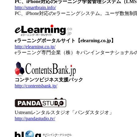
PC、iPhone対応のeラーニング学習管理システム（LMS）【
http://smartbrain.info/
PC、iPhone対応のeラーニングシステム。ユーザ数無
eラーニングポータルサイト【elearning.co.jp】
http://elearning.co.jp/
eラーニング専門企業（株）キバンインターナショナル
コンテンツビジネス支援パック
http://contentsbank.jp/
Ustreamレンタルスタジオ「パンダスタジオ」
http://pandastudio.tv/