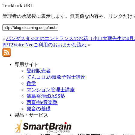
Trackback URL
管理者の承認後に表示します。無関係な内容や、リンクだけ
«
パンダスタジオのエントランスのお花（小山大蔵先生の4月
PPT2Voice Neoご利用のおおまかな流れ
»
専用サイト
登録販売者
てんコロ.の気象予報士講座
数学
マンション管理士講座
箭島裕治eBASS塾
西直樹e音楽塾
発音の基礎
製品・サービス