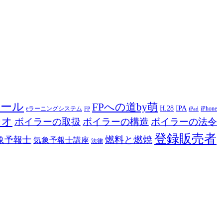
ツール
FPへの道by萌
H.28
IPA
eラーニングシステム
iPhone
FP
iPad
ジオ
ボイラーの取扱
ボイラーの構造
ボイラーの法令
登録販売者
燃料と燃焼
象予報士
気象予報士講座
法律