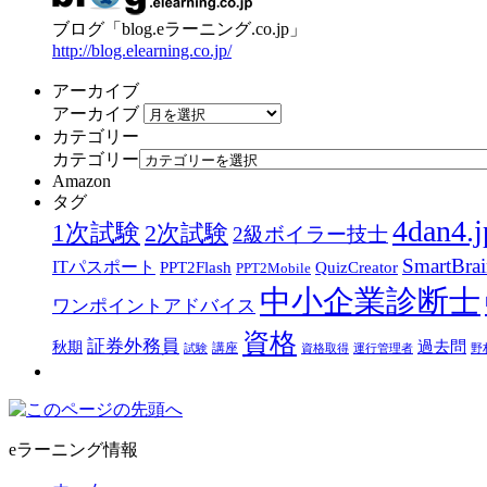
ブログ「blog.eラーニング.co.jp」
http://blog.elearning.co.jp/
アーカイブ
アーカイブ
カテゴリー
カテゴリー
Amazon
タグ
4dan4.j
1次試験
2次試験
2級ボイラー技士
SmartBra
ITパスポート
PPT2Flash
QuizCreator
PPT2Mobile
中小企業診断士
ワンポイントアドバイス
資格
証券外務員
過去問
秋期
講座
試験
資格取得
運行管理者
野
eラーニング情報