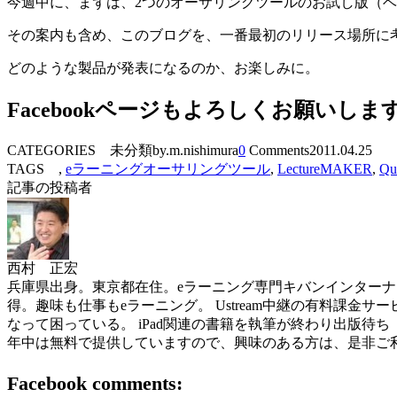
今週中に、まずは、2つのオーサリングツールのお試し版（
その案内も含め、このブログを、一番最初のリリース場所に
どのような製品が発表になるのか、お楽しみに。
Facebookページもよろしくお願いしま
CATEGORIES 未分類
by.m.nishimura
0
Comments
2011.04.25
TAGS ,
eラーニングオーサリングツール
,
LectureMAKER
,
Qu
記事の投稿者
西村 正宏
兵庫県出身。東京都在住。eラーニング専門キバンインターナショナル( 
得。趣味も仕事もeラーニング。 Ustream中継の有料課金サービスを世界
なって困っている。 iPad関連の書籍を執筆が終わり出版待ち（ソフトバン
年中は無料で提供していますので、興味のある方は、是非ご
Facebook comments: