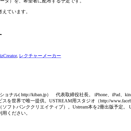
ベータ）を、希望者に配布する予定です。
考えています。
す
izCreator
,
レクチャーメーカー
http://kiban.jp） 代表取締役社長。 iPhone、iPa
で唯一提供。USTREAM用スタジオ（http://www.facebook
ククリエイティブ）。Ustream本を2冊出版予定。 USTREAM用の
利用ください。