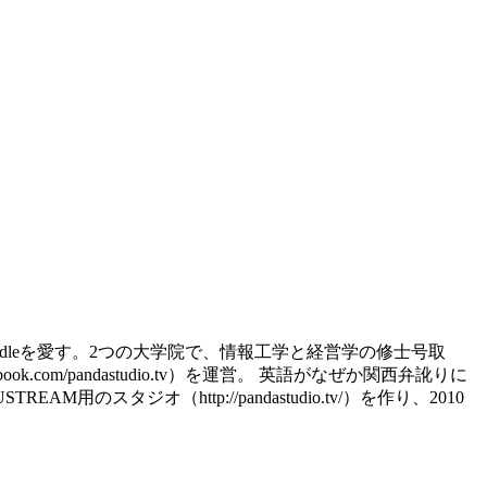
d、kindleを愛す。2つの大学院で、情報工学と経営学の修士号取
.com/pandastudio.tv）を運営。 英語がなぜか関西弁訛りに
スタジオ（http://pandastudio.tv/）を作り、2010