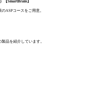
SmartBrain】
制限のASPコースをご用意。
の製品を紹介しています。