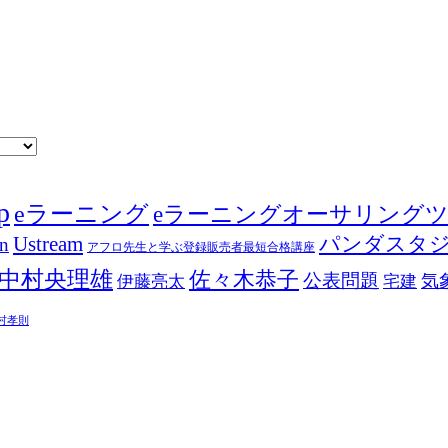
p
eラーニング
eラーニングオーサリング
Ustream
パンダスタ
in
アフロ先生と学ぶ登録販売者最短合格講座
中村央理雄
佐々木恭子
公表問題
伊藤亮太
気
宅建
村孝則