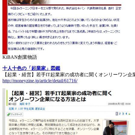
KiBAN創業物語
十人十色の「起業家」図鑑
【起業・経営】若手IT起業家の成功者に聞くオンリーワン企
http://moneyzine.jp/article/detail/61716/