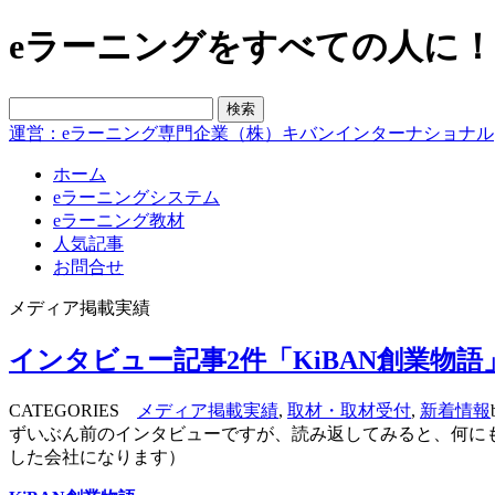
eラーニングをすべての人に！blo
運営：eラーニング専門企業（株）キバンインターナショナル
ホーム
eラーニングシステム
eラーニング教材
人気記事
お問合せ
メディア掲載実績
インタビュー記事2件「KiBAN創業物
CATEGORIES
メディア掲載実績
,
取材・取材受付
,
新着情報
ずいぶん前のインタビューですが、読み返してみると、何に
した会社になります）