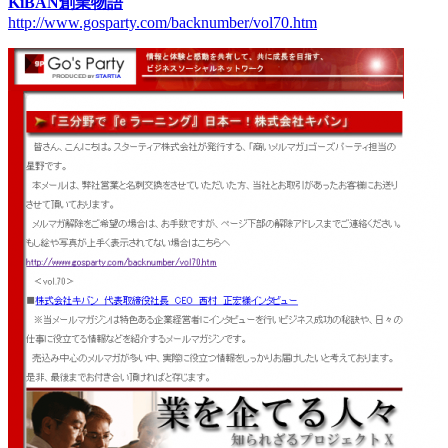
KiBAN創業物語
http://www.gosparty.com/backnumber/vol70.htm