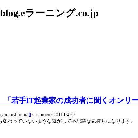
g.eラーニング.co.jp
語」「若手IT起業家の成功者に聞くオン
by.m.nishimura
0
Comments
2011.04.27
も変わっていないような気がして不思議な気持ちになります。