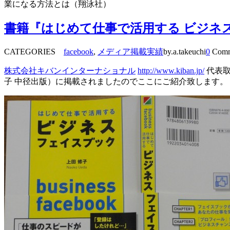
業になる方法とは（翔泳社）
書籍『はじめて仕事で活用する ビジネ
CATEGORIES
facebook
,
メディア掲載実績
by.a.takeuchi
0
Comm
株式会社キバンインターナショナル
http://www.kiban.jp/
代表取
子 中径出版）に掲載されましたのでここにご紹介致します。