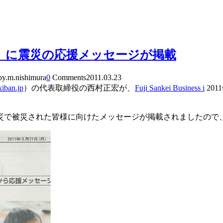
年3月21日号）に震災の応援メッセージが掲載
by.m.nishimura
0
Comments
2011.03.23
/kiban.jp
）の代表取締役の西村正宏が、
Fuji Sankei Business i
20
災で被災された皆様に向けたメッセージが掲載されましたので