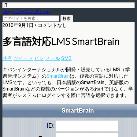
blog.eラーニング.co.jp
2010年9月1日 • コメントなし
多言語対応LMS SmartBrain
共有
ツイート
ピン
メール
SMS
キバンインターナショナルが開発・販売しているLMS（学
習管理システム）の
SmartBrain
は、複数の言語に対応した
LMSです。といっても、日本語版のSmartBrain、英語版の
SmartBrainなどの複数のバージョンがあるわけではなく、学
習者がシステムにログインする際に言語を選択できます。