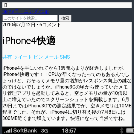
blog.eラーニング.co.jp
2010年7月12日 • 6コメント
iPhone4快適
共有
ツイート
ピン
メール
SMS
iPhone4を手にいれてから1週間あまりが経過しましたが、
iPhone4快適です！！CPUが早くなったってのもあるんでし
ょうけど、おそらくメモリ量の増加がレスポンス向上の鍵な
のではないでしょうか。iPhone3Gの頃から使っていたメモ
リ管理アプリを起動してみると、空きメモリの量が10倍以
上に増えていたのでスクリーンショットを掲載します。6月
29日まではiPhone3Gでの測定結果でが、空きメモリは10MB
程度でした。それが、iPhone4に切り替え後の7月8日には
300MB近くまで増えています。快適になって当然ですね。