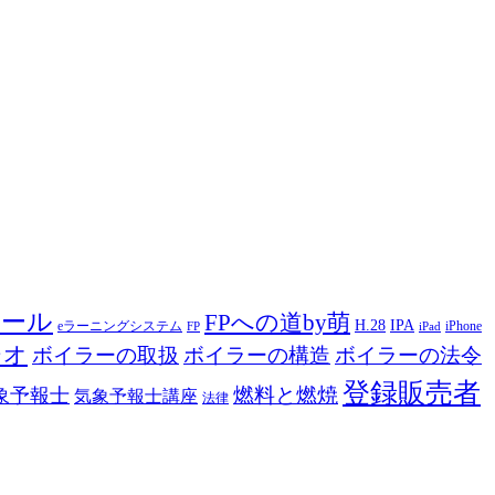
ツール
FPへの道by萌
H.28
IPA
eラーニングシステム
iPhone
FP
iPad
ジオ
ボイラーの取扱
ボイラーの構造
ボイラーの法令
登録販売者
燃料と燃焼
象予報士
気象予報士講座
法律