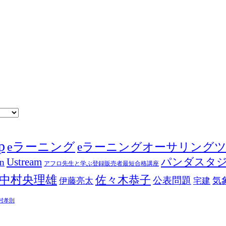
p
eラーニング
eラーニングオーサリング
Ustream
パンダスタ
in
アフロ先生と学ぶ登録販売者最短合格講座
中村央理雄
佐々木恭子
公表問題
伊藤亮太
気
宅建
村孝則