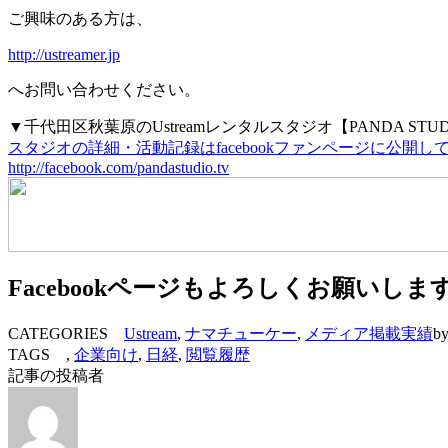
ご興味のある方は、
http://ustreamer.jp
へお問い合わせください。
▼千代田区秋葉原のUstreamレンタルスタジオ【PANDA STU
スタジオの詳細・活動記録はfacebookファンページに公開
http://facebook.com/pandastudio.tv
Facebookページもよろしくお願いしま
CATEGORIES
Ustream
,
ナマチューケー
,
メディア掲載実績
by
TAGS ,
企業向け
,
日経
,
閲覧履歴
記事の投稿者