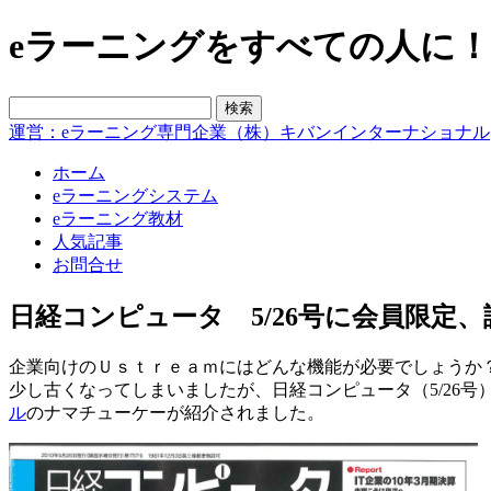
eラーニングをすべての人に！blo
運営：eラーニング専門企業（株）キバンインターナショナル
ホーム
eラーニングシステム
eラーニング教材
人気記事
お問合せ
日経コンピュータ 5/26号に会員限
企業向けのＵｓｔｒｅａｍにはどんな機能が必要でしょうか
少し古くなってしまいましたが、日経コンピュータ（5/26
ル
のナマチューケーが紹介されました。