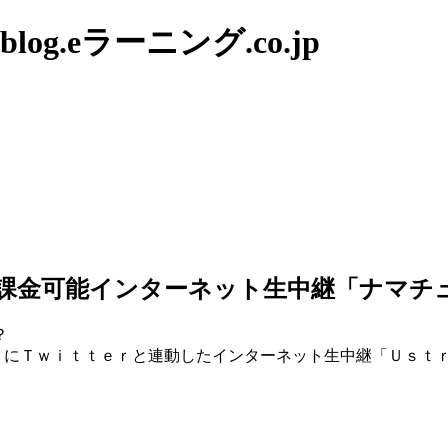
g.eラーニング.co.jp
定、課金可能インターネット生中継「ナマ
？
号）にＴｗｉｔｔｅｒと連動したインターネット生中継「Ｕｓｔ