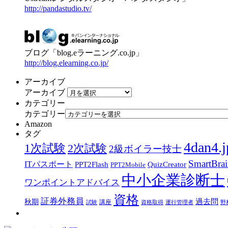
http://pandastudio.tv/
ブログ「blog.eラーニング.co.jp」
http://blog.elearning.co.jp/
アーカイブ
アーカイブ
カテゴリー
カテゴリー
Amazon
タグ
4dan4.j
1次試験
2次試験
2級ボイラー技士
SmartBra
ITパスポート
PPT2Flash
QuizCreator
PPT2Mobile
中小企業診断士
ワンポイントアドバイス
資格
証券外務員
過去問
秋期
講座
試験
資格取得
運行管理者
野