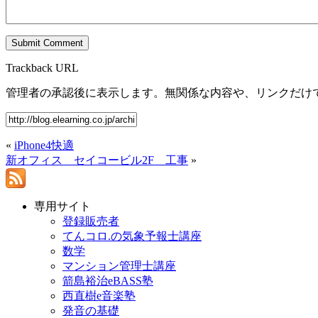
Trackback URL
管理者の承認後に表示します。無関係な内容や、リンクだけ
«
iPhone4快適
新オフィス セイコービル2F 工事
»
専用サイト
登録販売者
てんコロ.の気象予報士講座
数学
マンション管理士講座
箭島裕治eBASS塾
西直樹e音楽塾
発音の基礎