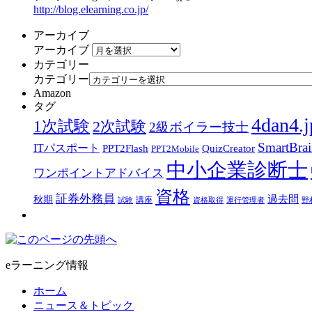
http://blog.elearning.co.jp/
アーカイブ
アーカイブ
カテゴリー
カテゴリー
Amazon
タグ
4dan4.j
1次試験
2次試験
2級ボイラー技士
SmartBra
ITパスポート
PPT2Flash
QuizCreator
PPT2Mobile
中小企業診断士
ワンポイントアドバイス
資格
証券外務員
過去問
秋期
講座
試験
資格取得
運行管理者
野
eラーニング情報
ホーム
ニュース＆トピック