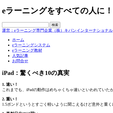
eラーニングをすべての人に！blo
運営：eラーニング専門企業（株）キバンインターナショナル
ホーム
eラーニングシステム
eラーニング教材
人気記事
お問合せ
iPad：驚くべき10の真実
1. 速い！
これまでも、iPadの動作はめちゃくちゃ速いといわれていた
2. 重い！
1.5ポンドというとすごく軽いように聞こえるけど意外と重く感