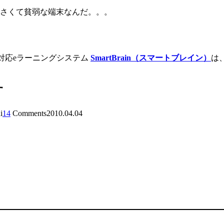
て小さくて貧弱な端末なんだ。。。
ad対応eラーニングシステム
SmartBrain（スマートブレイン）
は
す
i
14
Comments
2010.04.04