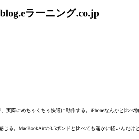
g.eラーニング.co.jp
が、実際にめちゃくちゃ快適に動作する。iPhoneなんかと比べ
じる。MacBookAirの3.5ポンドと比べても遥かに軽いん