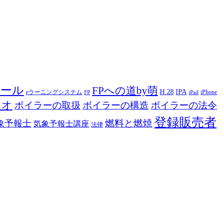
ツール
FPへの道by萌
H.28
IPA
eラーニングシステム
iPhone
FP
iPad
ジオ
ボイラーの取扱
ボイラーの構造
ボイラーの法令
登録販売者
燃料と燃焼
象予報士
気象予報士講座
法律