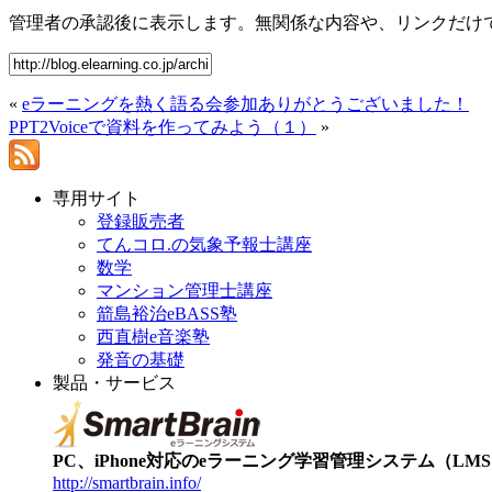
管理者の承認後に表示します。無関係な内容や、リンクだけ
«
eラーニングを熱く語る会参加ありがとうございました！
PPT2Voiceで資料を作ってみよう（１）
»
専用サイト
登録販売者
てんコロ.の気象予報士講座
数学
マンション管理士講座
箭島裕治eBASS塾
西直樹e音楽塾
発音の基礎
製品・サービス
PC、iPhone対応のeラーニング学習管理システム（LMS）【
http://smartbrain.info/