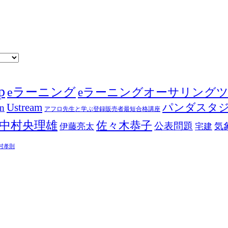
p
eラーニング
eラーニングオーサリング
Ustream
パンダスタ
in
アフロ先生と学ぶ登録販売者最短合格講座
中村央理雄
佐々木恭子
公表問題
伊藤亮太
気
宅建
村孝則