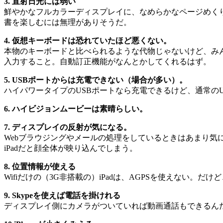
3. 直射日光には弱い
鮮やかなフルカラーディスプレイに、なめらかなページめくり
書を楽しむには無理がありそうだ。
4. 仮想キーボードは恐れていたほど悪くない。
本物のキーボードと比べられるような代物じゃないけど、みん
入力すること。自動訂正機能がなんとかしてくれるはず。
5. USBポートからは充電できない（場合が多い）。
ハイパワータイプのUSBポートなら充電できるけど、通常の
6. ハイビジョンムービーは素晴らしい。
7. ディスプレイの反射が気になる。
Webブラウジングやメールの処理をしているときはあまり気
iPadだと顔全体が映り込んでしまう。
8. 位置情報が使える
Wifiだけの（3G非搭載の）iPadは、AGPSを使えない。だ
9. Skypeを使えば電話を掛けれる
ディスプレイ側にカメラがついていれば動画通話もできるん