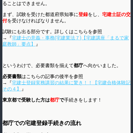
ることはできません。
まず、試験を受けた都道府県知事に
登録
をし、
宅建士証の交
付
を受けなければなりません。
試験にも出る部分です。詳しくはこちらを参照
→『
宅建士の意義・事務(宅建業法７)【宅建講座「まるで家
庭教師」要点】
』
というわけで、必要書類を揃えて
都庁
へ向かいました。
必要書類
はこちらの記事の後半を参照
→『
宅建士登録実務講習の結果に驚き！！【宅建合格体験記
その４】
』
東京都で受験した方は
都庁
で
手続きをします！
都庁での宅建登録手続きの流れ