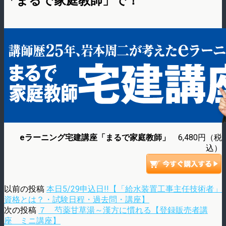
「まるで家庭教師」で！
eラーニング宅建講座「まるで家庭教師」
6,480円（税
込）
以前の投稿
本日5/29申込日!!【「給水装置工事主任技術者」
資格とは？・試験日程・過去問・講座】
次の投稿
７ 芍薬甘草湯～漢方に慣れる【登録販売者講
座 ミニ講座】