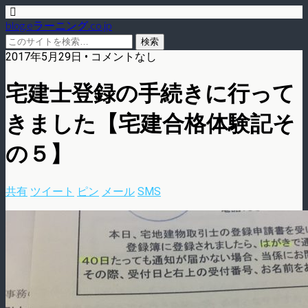
blog.eラーニング.co.jp
2017年5月29日 • コメントなし
宅建士登録の手続きに行って
きました【宅建合格体験記そ
の５】
共有
ツイート
ピン
メール
SMS