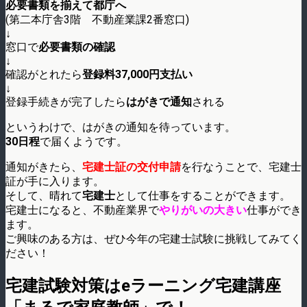
必要書類を揃えて都庁へ
(第二本庁舎3階 不動産業課2番窓口)
↓
窓口で
必要書類の確認
↓
確認がとれたら
登録料37,000円支払い
↓
登録手続きが完了したら
はがきで通知
される
というわけで、はがきの通知を待っています。
30日程
で届くようです。
通知がきたら、
宅建士証の交付申請
を行なうことで、宅建士
証が手に入ります。
そして、晴れて
宅建士
として仕事をすることができます。
宅建士になると、不動産業界で
やりがいの大きい
仕事ができ
ます。
ご興味のある方は、ぜひ今年の宅建士試験に挑戦してみてく
ださい！
宅建試験対策はeラーニング宅建講座