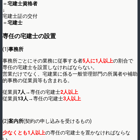
＝
宅建士資格者
↓
宅建士証の交付
＝
宅建士
専任の宅建士の設置
(1)
事務所
事務所ごとにその業務に従事する者
5人に1人以上
の割合で
専任の宅建士を設置しなければならない。
営業だけでなく、宅建業に係る一般管理部門の所属者や補助
的事務の従業員等も含まれる。
従業員
7人
→専任の宅建士
2人以上
従業員
13人
→専任の宅建士
3人以上
(2)
案内所
(契約の申し込みを受けるもの)
少なくとも1人以上
の専任の宅建士を置かなければならな
い。