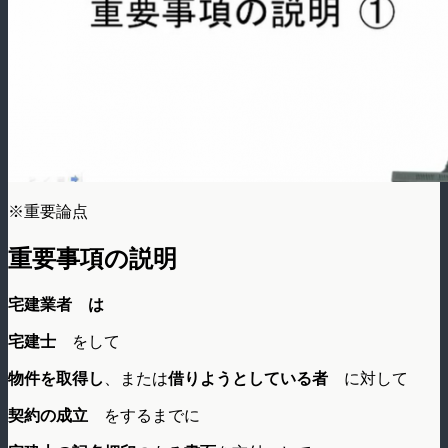
※重要論点
重要事項の説明
宅建業者 は
宅建士
をして
物件を取得し
、または
借りようとしている者
に対して
契約の成立
をするまでに