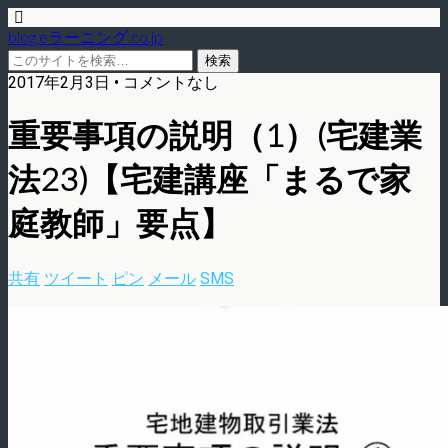
blog.eラーニング.co.jp
2017年2月3日 • コメントなし
重要事項の説明（1）(宅建業
法23)【宅建講座「まるで家
庭教師」要点】
共有
ツイート
ピン
メール
SMS