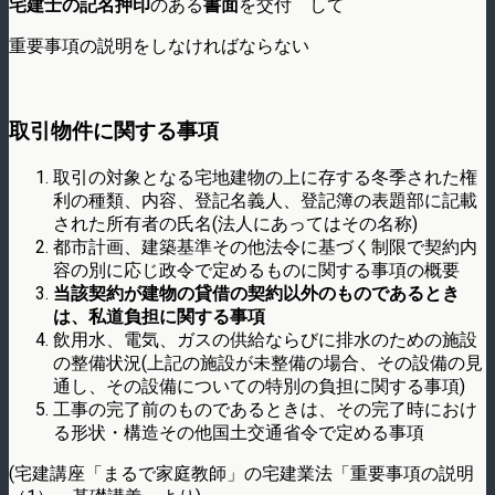
宅建士の記名押印
のある
書面
を交付 して
重要事項の説明をしなければならない
取引物件に関する事項
取引の対象となる宅地建物の上に存する冬季された権
利の種類、内容、登記名義人、登記簿の表題部に記載
された所有者の氏名(法人にあってはその名称)
都市計画、建築基準その他法令に基づく制限で契約内
容の別に応じ政令で定めるものに関する事項の概要
当該契約が建物の貸借の契約以外のものであるとき
は、私道負担に関する事項
飲用水、電気、ガスの供給ならびに排水のための施設
の整備状況(上記の施設が未整備の場合、その設備の見
通し、その設備についての特別の負担に関する事項)
工事の完了前のものであるときは、その完了時におけ
る形状・構造その他国土交通省令で定める事項
(宅建講座「まるで家庭教師」の宅建業法「重要事項の説明