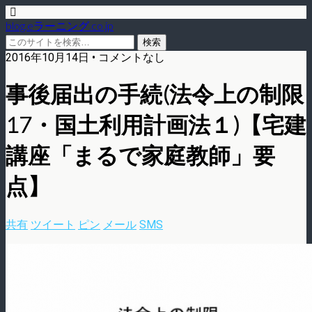
blog.eラーニング.co.jp
2016年10月14日 • コメントなし
事後届出の手続(法令上の制限
17・国土利用計画法１)【宅建
講座「まるで家庭教師」要
点】
共有
ツイート
ピン
メール
SMS