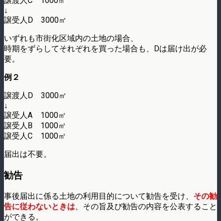
譲渡人C 1000㎡
↓
譲受人D 3000㎡
いずれも市街化区域内の土地の場合、
時期をずらしてそれぞれを買った場合も、Dは届け出が必
要。
例２
譲渡人D 3000㎡
↓
譲受人A 1000㎡
譲受人B 1000㎡
譲受人C 1000㎡
届出は不要。
勧告
事後届出に係る土地の利用目的について勧告を受け、
その勧
告に従わないときは
、その旨及び勧告の内容を公表すること
ができる。