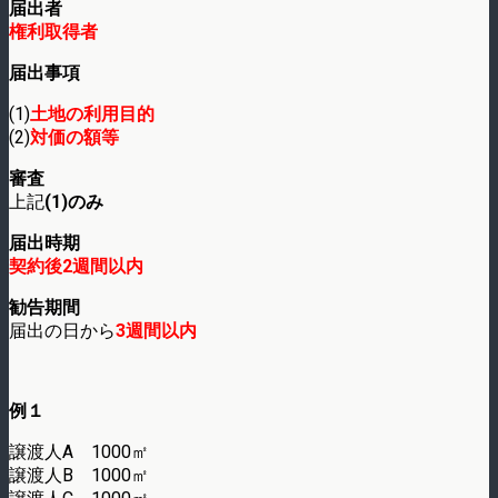
届出者
権利取得者
届出事項
(1)
土地の利用目的
(2)
対価の額等
審査
上記
(1)のみ
届出時期
契約後2週間以内
勧告期間
届出の日から
3週間以内
例１
譲渡人A 1000㎡
譲渡人B 1000㎡