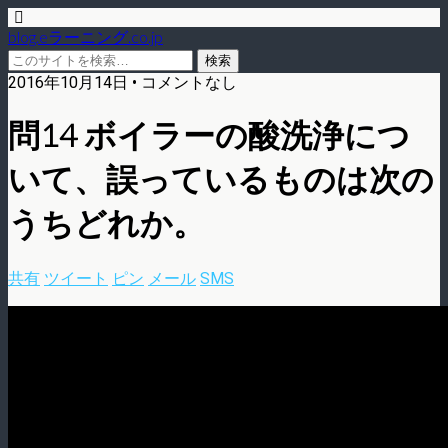
blog.eラーニング.co.jp
2016年10月14日 • コメントなし
問14 ボイラーの酸洗浄につ
いて、誤っているものは次の
うちどれか。
共有
ツイート
ピン
メール
SMS