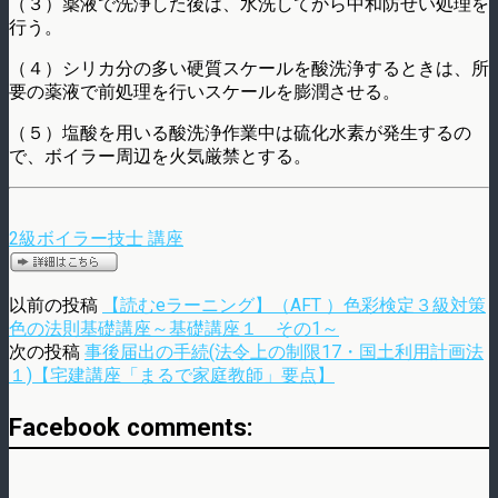
（３）薬液で洗浄した後は、水洗してから中和防せい処理を
行う。
（４）シリカ分の多い硬質スケールを酸洗浄するときは、所
要の薬液で前処理を行いスケールを膨潤させる。
（５）塩酸を用いる酸洗浄作業中は硫化水素が発生するの
で、ボイラー周辺を火気厳禁とする。
2級ボイラー技士 講座
以前の投稿
【読むeラーニング】（AFT ）色彩検定３級対策
色の法則基礎講座～基礎講座１ その1～
次の投稿
事後届出の手続(法令上の制限17・国土利用計画法
１)【宅建講座「まるで家庭教師」要点】
Facebook comments: