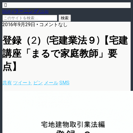
blog.eラーニング.co.jp
2016年9月29日 • コメントなし
登録（2）(宅建業法９)【宅建
講座「まるで家庭教師」要
点】
共有
ツイート
ピン
メール
SMS