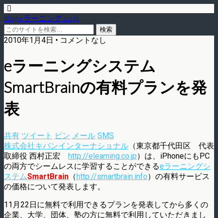
blog.eラーニング.co.jp
2010年1月4日 • コメントなし
eラーニングシステム
SmartBrainの有料プランを発
表
共有
ツイート
ピン
メール
SMS
株式会社キバンインターナショナル
（東京都千代田区 代表
取締役 西村正宏
http://elearning.co.jp
）は、iPhoneにもPC
の両方でシームレスに学習することができる
eラーニングシ
ステム
SmartBrain
（
http://smartbrain.info
）の有料サービス
の価格について発表します。
11月22日に無料で利用できるプランを発表してから多くの
企業、大学、団体、塾の方に無料で利用していただきまし