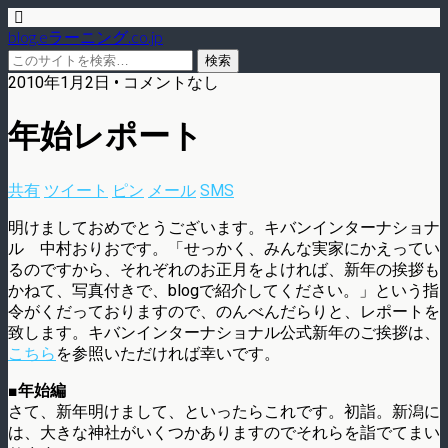
blog.eラーニング.co.jp
2010年1月2日 • コメントなし
年始レポート
共有
ツイート
ピン
メール
SMS
明けましておめでとうございます。キバンインターナショナ
ル 中村おりおです。「せっかく、みんな実家にかえってい
るのですから、それぞれのお正月をよければ、新年の挨拶も
かねて、写真付きで、blogで紹介してください。」という指
令がくだっておりますので、のんべんだらりと、レポートを
致します。キバンインターナショナル公式新年のご挨拶は、
こちら
を参照いただければ幸いです。
■年始編
さて、新年明けまして、といったらこれです。初詣。新潟に
は、大きな神社がいくつかありますのでそれらを詣でてまい