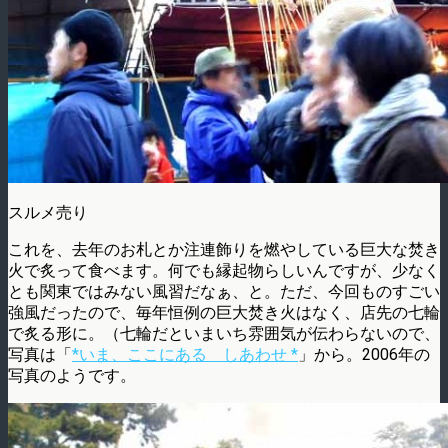
スルメ売り
これを、去年のお札とか注連飾りを燃やしている巨大な焚き
火で炙って食べます。何でも縁起物らしいんですが、少なく
とも関東ではみない風習だなぁ、と。ただ、今回ものすごい
強風だったので、毎年恒例の巨大焚き火はなく、店先の七輪
で炙る形に。（七輪だといまいち雰囲気が伝わらないので、
写真は「
*いま、ここにある しあわせ *
」から。2006年の
写真のようです。