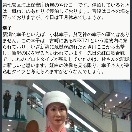
第七管区海上保安庁所属のやひこ です。停泊しているとき
は、概ねこのあたりで停泊しております。普段は日本の海を
守っておりますが、今日は正月休みでしょうか。
幸子
新潟で幸子といえば、小林幸子。貧乏神の幸子の事ではあり
ません。この幸子は、古町にあるNEXT21という建物内に祭
られており、いざ新潟に危機が訪れたときはここから出撃
し、新潟の民を守るといわれています。先日の紅白歌合戦
で、これのプロトタイプが稼動していたのは、皆さんの記憶
に新しいと思います。紅白の映像を見る限り、幸子本人が乗
込むタイプと考えられますがどうなんでしょう。