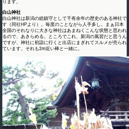
ります。
白山神社
白山神社は新潟の総鎮守として千有余年の歴史のある神社で
す（同社HPより）。毎度のことながら人手多し。まぁ日本
全国のそれなりに大きな神社はあまねくこんな状態と思われ
るので、あきらめる。ところでこれ、新潟の風習だと思うん
ですが、神社に初詣に行くと出店にまぎれてスルメが売られ
ています。それも2m近い棒と一緒に。