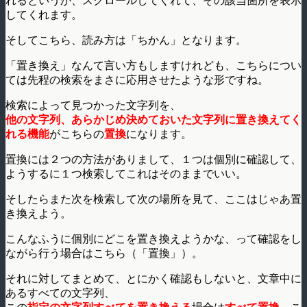
れるというか、スクロールしてくれて、その該当箇所を表示
してくれます。
そしてこちら、読み方は「ちかん」となります。
「置き換え」なんて言い方もしますけれども、こちらについ
ては先程の検索をまさに応用させたような形ですね。
検索によって見つかった文字列を、
他の文字列、あらかじめ決めておいた文字列に置き換えてく
れる機能
がこちらの
置換
になります。
置換には２つの方法がありまして、１つは個別に確認して、
ようするに１つ検索してこれはそのままでいい。
そしたらまた次を検索して次の場所を見て、ここはじゃあ置
き換えよう。
こんなふうに個別にどこを置き換えようかな、って確認をし
ながら行う場合はこちら（「置換」）。
それに対してまとめて、とにかく確認もしないと、文章中に
あるすべての文字列、