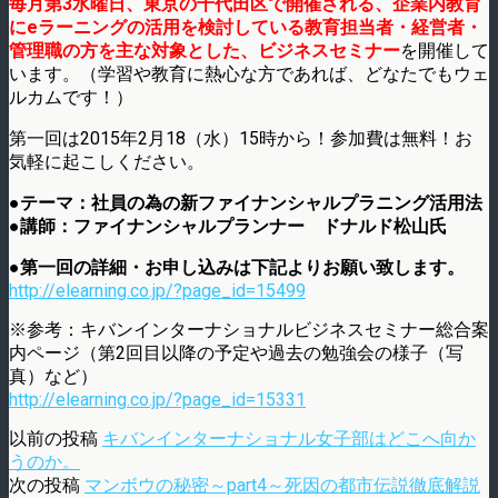
毎月第3水曜日、東京の千代田区で開催される、企業内教育
にeラーニングの活用を検討している教育担当者・経営者・
管理職の方を主な対象とした、ビジネスセミナー
を開催して
います。（学習や教育に熱心な方であれば、どなたでもウェ
ルカムです！）
第一回は2015年2月18（水）15時から！参加費は無料！お
気軽に起こしください。
●テーマ：社員の為の新ファイナンシャルプラニング活用法
●講師：ファイナンシャルプランナー ドナルド松山氏
●第一回の詳細・お申し込みは下記よりお願い致します。
http://elearning.co.jp/?page_id=15499
※参考：キバンインターナショナルビジネスセミナー総合案
内ページ（第2回目以降の予定や過去の勉強会の様子（写
真）など）
http://elearning.co.jp/?page_id=15331
以前の投稿
キバンインターナショナル女子部はどこへ向か
うのか。
次の投稿
マンボウの秘密～part4～死因の都市伝説徹底解説