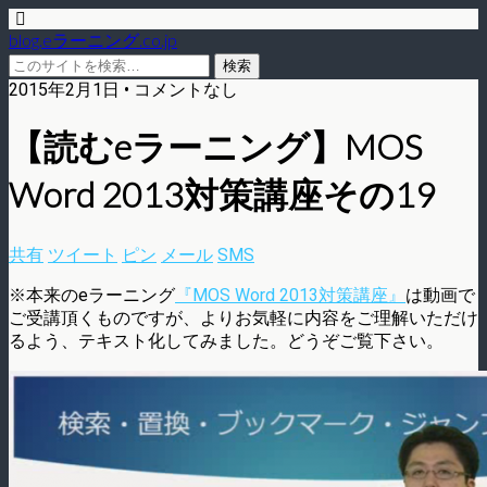
blog.eラーニング.co.jp
2015年2月1日 • コメントなし
【読むeラーニング】MOS
Word 2013対策講座その19
共有
ツイート
ピン
メール
SMS
※本来のeラーニング
『MOS Word 2013対策講座』
は動画で
ご受講頂くものですが、よりお気軽に内容をご理解いただけ
るよう、テキスト化してみました。どうぞご覧下さい。