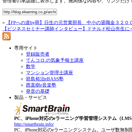
管理者の承認後に表示します。無関係な内容や、リンクだけ
«
【FPへの道by萌】日生の元営業部長、中小の退職金３２００
【ビジネスセミナー講師インタビュー】ドナルド松山先生にイ
専用サイト
登録販売者
てんコロ.の気象予報士講座
数学
マンション管理士講座
箭島裕治eBASS塾
西直樹e音楽塾
発音の基礎
製品・サービス
PC、iPhone対応のeラーニング学習管理システム（LMS）【
http://smartbrain.info/
PC、iPhone対応のeラーニングシステム。ユーザ数無