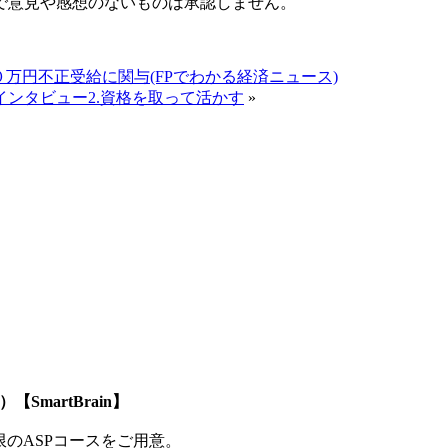
で意見や感想のないものは承認しません。
万円不正受給に関与(FPでわかる経済ニュース)
ンタビュー2.資格を取って活かす
»
SmartBrain】
制限のASPコースをご用意。