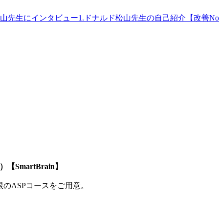
山先生にインタビュー1.ドナルド松山先生の自己紹介【改善No.
SmartBrain】
制限のASPコースをご用意。