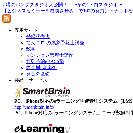
«
噂のパンダスタジオ大公開！！〜その1・白スタジオ〜
【ビジネスセミナーを成功させるまで100の努力】ドナルド松
専用サイト
登録販売者
てんコロ.の気象予報士講座
数学
マンション管理士講座
箭島裕治eBASS塾
西直樹e音楽塾
発音の基礎
製品・サービス
PC、iPhone対応のeラーニング学習管理システム（LMS）【
http://smartbrain.info/
PC、iPhone対応のeラーニングシステム。ユーザ数無