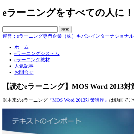
eラーニングをすべての人に！blo
運営：eラーニング専門企業（株）キバンインターナショナル
ホーム
eラーニングシステム
eラーニング教材
人気記事
お問合せ
【読むeラーニング】MOS Word 2013
※本来のeラーニング
『MOS Word 2013対策講座』
は動画でご