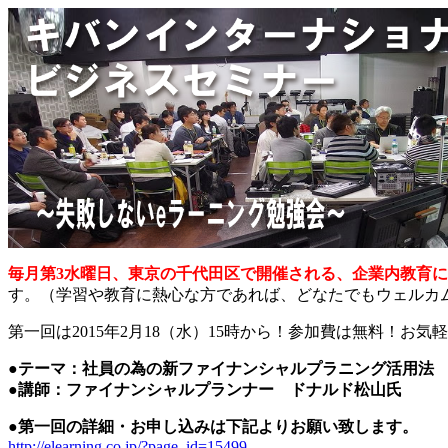
毎月第3水曜日、東京の千代田区で開催される、企業内教育
す。（学習や教育に熱心な方であれば、どなたでもウェルカ
第一回は2015年2月18（水）15時から！参加費は無料！お
●テーマ：社員の為の新ファイナンシャルプラニング活用法
●講師：ファイナンシャルプランナー ドナルド松山氏
●第一回の詳細・お申し込みは下記よりお願い致します。
http://elearning.co.jp/?page_id=15499