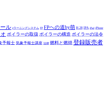
ツール
FPへの道by萌
H.28
IPA
eラーニングシステム
iPhone
FP
iPad
ジオ
ボイラーの取扱
ボイラーの構造
ボイラーの法令
登録販売者
燃料と燃焼
象予報士
気象予報士講座
法律