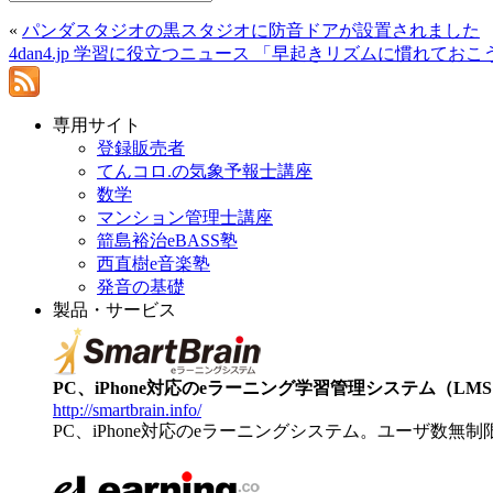
«
パンダスタジオの黒スタジオに防音ドアが設置されました
4dan4.jp 学習に役立つニュース 「早起きリズムに慣れておこ
専用サイト
登録販売者
てんコロ.の気象予報士講座
数学
マンション管理士講座
箭島裕治eBASS塾
西直樹e音楽塾
発音の基礎
製品・サービス
PC、iPhone対応のeラーニング学習管理システム（LMS）【
http://smartbrain.info/
PC、iPhone対応のeラーニングシステム。ユーザ数無