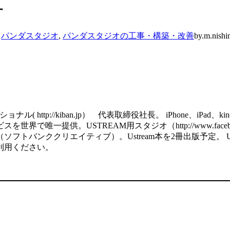
す
,
パンダスタジオ
,
パンダスタジオの工事・構築・改善
by.m.nishi
http://kiban.jp） 代表取締役社長。 iPhone、iPa
で唯一提供。USTREAM用スタジオ（http://www.facebook
ククリエイティブ）。Ustream本を2冊出版予定。 USTREAM用の
利用ください。