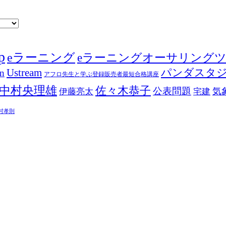
p
eラーニング
eラーニングオーサリング
Ustream
パンダスタ
in
アフロ先生と学ぶ登録販売者最短合格講座
中村央理雄
佐々木恭子
公表問題
伊藤亮太
気
宅建
村孝則