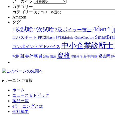
アーカイブ
カテゴリー
カテゴリー
Amazon
タグ
4dan4.j
1次試験
2次試験
2級ボイラー技士
SmartBra
ITパスポート
PPT2Flash
QuizCreator
PPT2Mobile
中小企業診断士
ワンポイントアドバイス
資格
証券外務員
過去問
秋期
講座
試験
資格取得
運行管理者
野
eラーニング情報
ホーム
ニュース＆トピック
製品一覧
eラーニングとは
会社概要