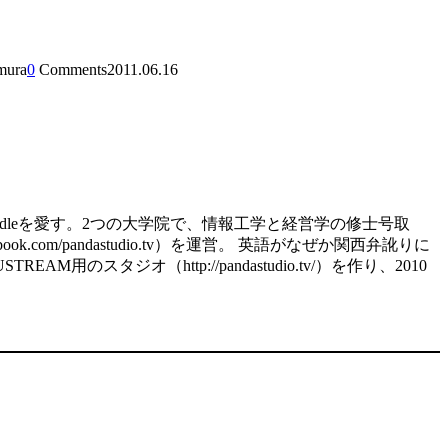
mura
0
Comments
2011.06.16
d、kindleを愛す。2つの大学院で、情報工学と経営学の修士号取
.com/pandastudio.tv）を運営。 英語がなぜか関西弁訛りに
スタジオ（http://pandastudio.tv/）を作り、2010