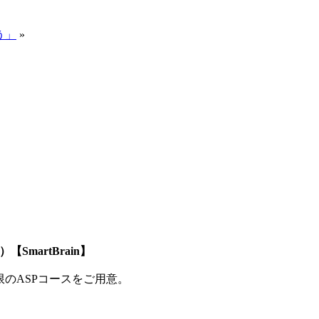
う」
»
SmartBrain】
制限のASPコースをご用意。