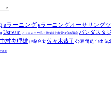
p
eラーニング
eラーニングオーサリング
Ustream
パンダスタ
in
アフロ先生と学ぶ登録販売者最短合格講座
中村央理雄
佐々木恭子
公表問題
伊藤亮太
気
宅建
村孝則