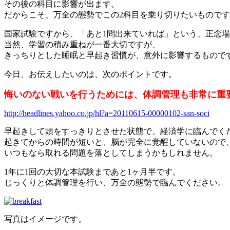
その後の科目に影響が出ます。
だからこそ、万全の態勢でこの2科目を乗り切りたいもので
国家試験ですから、「あと1問出来ていれば」という、正念
当然、学習の積み重ねが一番大切ですが、
きっちりとした睡眠と早起き習慣が、意外に影響するもので
今日、お伝えしたいのは、次のポイントです。
悔いのない戦いを行うためには、体調管理も非常に重
http://headlines.yahoo.co.jp/hl?a=20110615-00000102-san-soci
早起きして頭をすっきりとさせた状態で、経済学に臨んでく
起きてからの時間が短いと、脳が完全に覚醒していないので
いつもなら取れる問題を落としてしまうかもしれません。
1年に1回の大切な本試験まであと1ヶ月半です。
じっくりと体調管理を行い、万全の態勢で臨んでください。
写真はイメージです。