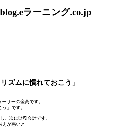
g.eラーニング.co.jp
早起きリズムに慣れておこう」
ューサーの金高です。
こう」です。
トし、次に財務会計です。
栄えが悪いと、