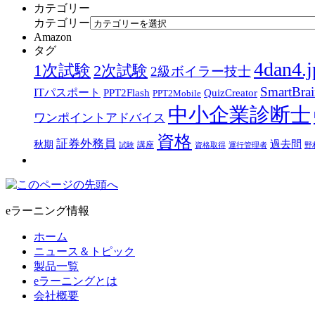
カテゴリー
カテゴリー
Amazon
タグ
4dan4.j
1次試験
2次試験
2級ボイラー技士
SmartBra
ITパスポート
PPT2Flash
QuizCreator
PPT2Mobile
中小企業診断士
ワンポイントアドバイス
資格
証券外務員
過去問
秋期
講座
試験
資格取得
運行管理者
野
eラーニング情報
ホーム
ニュース＆トピック
製品一覧
eラーニングとは
会社概要