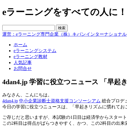
eラーニングをすべての人に！blo
運営：eラーニング専門企業（株）キバンインターナショナル
ホーム
eラーニングシステム
eラーニング教材
人気記事
お問合せ
4dan4.jp 学習に役立つニュース 「
みなさん、こんにちは。
4dan4.jp
中小企業診断士資格支援コンソーシアム
総合プロデ
今日の学習に役立つニュースは、「早起きリズムに慣れてお
ご存じだと思いますが、本試験の1日目は経済学からスター
この2科目は得点がばらつきやすく、かつ、この2科目の出来