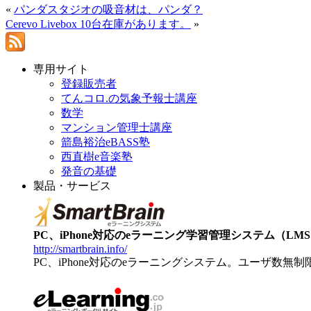
«
パンダスタジオの吸音材は、パンダ？
Cerevo Livebox 10台在庫があります。
»
専用サイト
登録販売者
てんコロ.の気象予報士講座
数学
マンション管理士講座
箭島裕治eBASS塾
西直樹e音楽塾
発音の基礎
製品・サービス
PC、iPhone対応のeラーニング学習管理システム（LMS）【
http://smartbrain.info/
PC、iPhone対応のeラーニングシステム。ユーザ数無