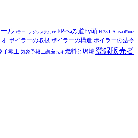
ツール
FPへの道by萌
H.28
IPA
eラーニングシステム
iPhone
FP
iPad
ジオ
ボイラーの取扱
ボイラーの構造
ボイラーの法令
登録販売者
燃料と燃焼
象予報士
気象予報士講座
法律