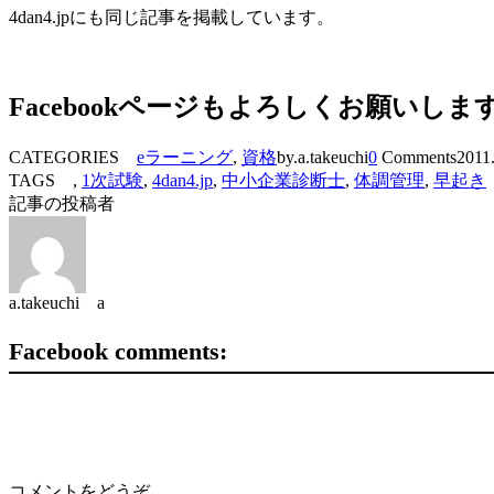
4dan4.jpにも同じ記事を掲載しています。
Facebookページもよろしくお願いしま
CATEGORIES
eラーニング
,
資格
by.a.takeuchi
0
Comments
2011
TAGS ,
1次試験
,
4dan4.jp
,
中小企業診断士
,
体調管理
,
早起き
記事の投稿者
a.takeuchi a
Facebook comments:
コメントをどうぞ