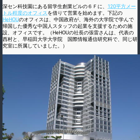
深セン科技園にある留学生創業ビルの６Ｆに、
120平方メー
トル程度のオフィス
を借りて営業を始めます。下記の
HeHOU
のオフィスは、中国政府が、海外の大学院で学んで
帰国した優秀な中国人スタッフの起業を支援するための施
設、オフィスです。（HeHOU
の社長の張雷さんは、代表の
西村と、早稲田大学大学院 国際情報通信研究科で、同じ研
究室に所属していました。）