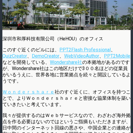
深圳市和厚科技有限公司（HeHOU）のオフィス
このすぐ近くのビルには、
PPT2Flash Professional
、
QuizCreator
、
DemoCreator
、
WebVideoAuthor
、
PPT2Mobile
などを開発している、
Wondershare社
の本拠地があるのです
が、Wondershare社はこの地区だけで3００名ほどの従業員
がいるうえに、世界各地に営業拠点を続々と開設しているよ
うです。
Ｗｏｎｄｅｒｓｈａｒｅ
社のすぐ近くに、オフィスを持つこ
とで、よりＷｏｎｄｅｒｓｈａｒｅと密接な協業体制を築い
ていきたいと考えています。
我々が提供するのはＷｅｂサービスなので、わざわざ海外拠
点を作る必要はないのではというご指摘もいただきますが、
日中間のインターネット回線の悪さや、中国企業との連絡が