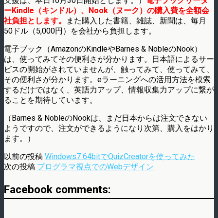
支援は、本日10月30日開始とします。）
電子ブックリーダ
ーKindle（キンドル）、Nook（ヌーク）の購入費を全額会
社負担とします。
また購入した書籍、雑誌、新聞は、毎月
50ドル（5,000円）を会社から負担します。
電子ブック（AmazonのKindleやBarnes & NobleのNook）
は、使ってみてその便利さが分かります。日本語によるサー
ビスの開始がされていませんが、触ってみて、使ってみて、
その便利さが分かります。eラーニングへの活用方法を模索
するだけではなく、英語力アップ、情報収集力アップに繋が
ることを期待しています。
（Barnes & NobleのNookは、まだ日本からは注文できない
ようですので、注文ができるようになり次第、購入をはかり
ます。）
以前の投稿
Windows7 64bitでQuizCreatorを使ってみた
次の投稿
プログラマ視点でのWebデザイン
Facebook comments: