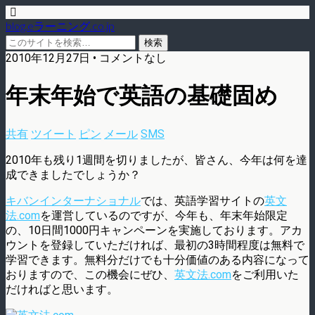
blog.eラーニング.co.jp
2010年12月27日 • コメントなし
年末年始で英語の基礎固め
共有
ツイート
ピン
メール
SMS
2010年も残り1週間を切りましたが、皆さん、今年は何を達
成できましたでしょうか？
キバンインターナショナル
では、英語学習サイトの
英文
法.com
を運営しているのですが、今年も、年末年始限定
の、10日間1000円キャンペーンを実施しております。アカ
ウントを登録していただければ、最初の3時間程度は無料で
学習できます。無料分だけでも十分価値のある内容になって
おりますので、この機会にぜひ、
英文法.com
をご利用いた
だければと思います。