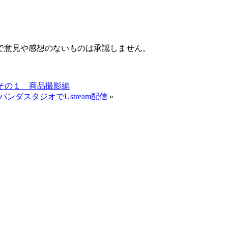
で意見や感想のないものは承認しません。
その１ 商品撮影編
ダスタジオでUstream配信
»