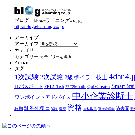
ブログ「blog.eラーニング.co.jp」
http://blog.elearning.co.jp/
アーカイブ
アーカイブ
カテゴリー
カテゴリー
Amazon
タグ
4dan4.j
1次試験
2次試験
2級ボイラー技士
SmartBra
ITパスポート
PPT2Flash
QuizCreator
PPT2Mobile
中小企業診断士
ワンポイントアドバイス
資格
証券外務員
過去問
秋期
講座
試験
資格取得
運行管理者
野