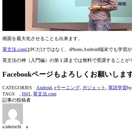
画面を最大化させることも出来ます。
英文法.com
はPCだけではなく、iPhone,Android端末でも学
英文法の神（入門編）の第１講までは無料で受講することが
Facebookページもよろしくお願いしま
CATEGORIES
Android
,
eラーニング
,
ガジェット
,
英語学習
by
TAGS ,
IS01
,
英文法.com
記事の投稿者
a.takeuchi a