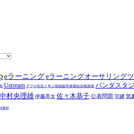
p
eラーニング
eラーニングオーサリング
Ustream
パンダスタ
in
アフロ先生と学ぶ登録販売者最短合格講座
中村央理雄
佐々木恭子
公表問題
伊藤亮太
気
宅建
村孝則