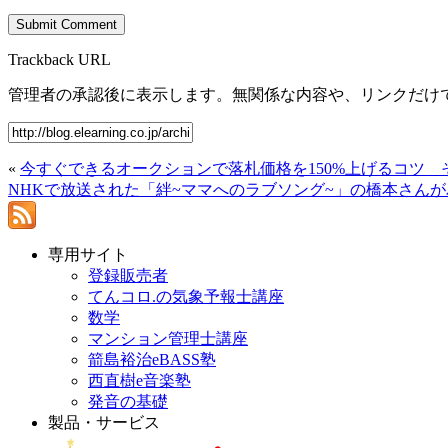
Trackback URL
管理者の承認後に表示します。無関係な内容や、リンクだけ
«
今すぐできるオークションで落札価格を150%上げるコツ 
NHKで放送された「絆~ママへのラブソング~」の橋本さんがパン
専用サイト
登録販売者
てんコロ.の気象予報士講座
数学
マンション管理士講座
箭島裕治eBASS塾
西直樹e音楽塾
発音の基礎
製品・サービス