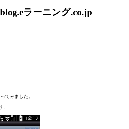
g.eラーニング.co.jp
使ってみました。
ます。