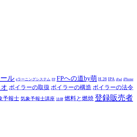
ツール
FPへの道by萌
H.28
IPA
eラーニングシステム
iPhone
FP
iPad
ジオ
ボイラーの取扱
ボイラーの構造
ボイラーの法令
登録販売者
燃料と燃焼
象予報士
気象予報士講座
法律