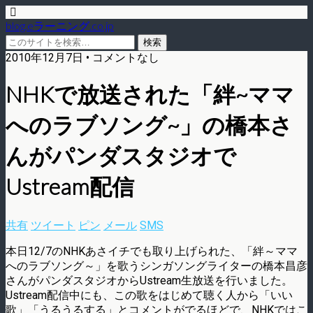
blog.eラーニング.co.jp
2010年12月7日 • コメントなし
NHKで放送された「絆~ママ
へのラブソング~」の橋本さ
んがパンダスタジオで
Ustream配信
共有
ツイート
ピン
メール
SMS
本日12/7のNHKあさイチでも取り上げられた、「絆～ママ
へのラブソング～」を歌うシンガソングライターの橋本昌彦
さんがパンダスタジオからUstream生放送を行いました。
Ustream配信中にも、この歌をはじめて聴く人から「いい
歌」「うるうるする」とコメントがでるほどで、NHKではこ