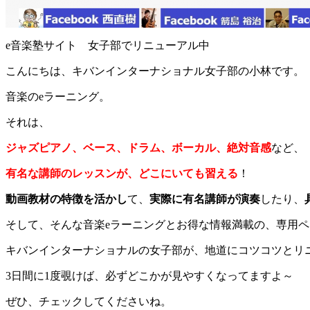
e音楽塾サイト 女子部でリニューアル中
こんにちは、キバンインターナショナル女子部の小林です。
音楽のeラーニング。
それは、
ジャズピアノ、ベース、ドラム、ボーカル、絶対音感
など、
有名な講師のレッスンが、どこにいても習える
！
動画教材の特徴を活かし
て、
実際に有名講師が演奏
したり、
そして、そんな音楽eラーニングとお得な情報満載の、専用ペ
キバンインターナショナルの女子部が、地道にコツコツとリ
3日間に1度覗けば、必ずどこかが見やすくなってますよ～
ぜひ、チェックしてくださいね。