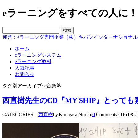
eラーニングをすべての人に！blo
運営：eラーニング専門企業（株）キバンインターナショナル
ホーム
eラーニングシステム
eラーニング教材
人気記事
お問合せ
タグ別アーカイブ: e音楽塾
西直樹先生のCD『MY SHIP』とっ
CATEGORIES
西直樹
by.Kinugasa Noriko
0
Comments
2016.08.2