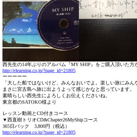
西先生の14年ぶりのアルバム『MY SHIP』をご購入頂いた
http://elearning.co.jp/?page_id=21805
ーーーーー
「大した船ではないけど、みんなおいでよ。楽しい旅にみん
まさに宮古島へ旅に出ようよって感じかなと思っています。
素晴らしい西先生によろしくお伝えくださいね。
東京都のSATOKO様より
レッスン動画とCD付きコース
▼西直樹トリオCD&Chapter26MyShipコース
365日パック 3,800円（税込）
http://elearning.co.jp/?page_id=21805